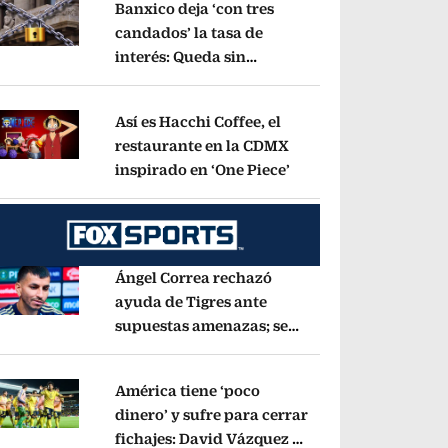
Banxico deja ‘con tres
candados’ la tasa de
interés: Queda sin
pens in new window
cambios en 6.50%
Opens in new window
Así es Hacchi Coffee, el
restaurante en la CDMX
inspirado en ‘One Piece’
Opens in new window
pens in new window
Ángel Correa rechazó
ayuda de Tigres ante
supuestas amenazas; se
pens in new window
fue a Argentina sin pago
de River
Opens in new window
América tiene ‘poco
dinero’ y sufre para cerrar
fichajes: David Vázquez se
pens in new window