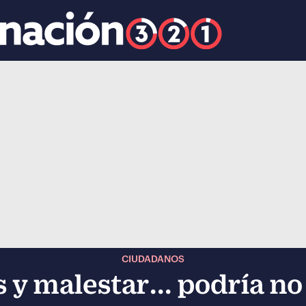
k
ocial-whatsapp
CIUDADANOS
 y malestar... podría no 