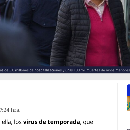
más de 3.6 millones de hospitalizaciones y unas 100 mil muertes de niños menores
7:24 hrs.
O
ella, los
virus de temporada
, que