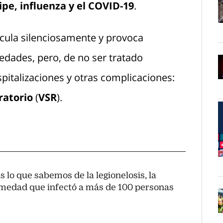
ipe, influenza y el COVID-19
.
O
rcula silenciosamente y provoca
edades, pero, de no ser tratado
italizaciones y otras complicaciones:
O
iratorio
(
VSR
).
O
s lo que sabemos de la legionelosis, la
medad que infectó a más de 100 personas
O