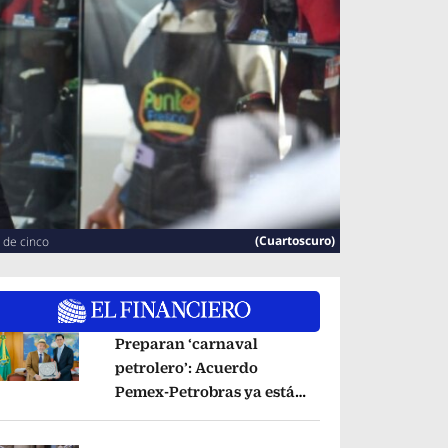
(Cuartoscuro)
 de cinco
Preparan ‘carnaval
petrolero’: Acuerdo
Pemex-Petrobras ya está
pens in new window
en fase de ejecución,
anuncia canciller
Opens in new window