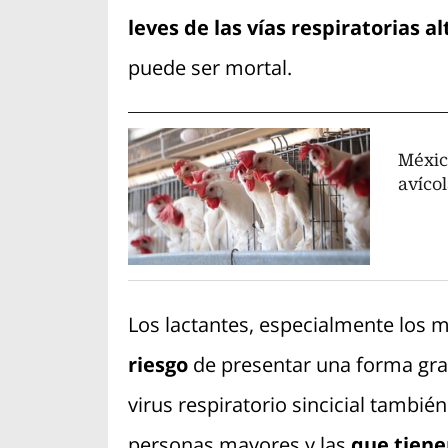
leves de las vías respiratorias al
puede ser mortal.
Méxic
avícol
Los lactantes, especialmente los 
riesgo
de presentar una forma grav
virus respiratorio sincicial tambi
personas mayores y las
que tien