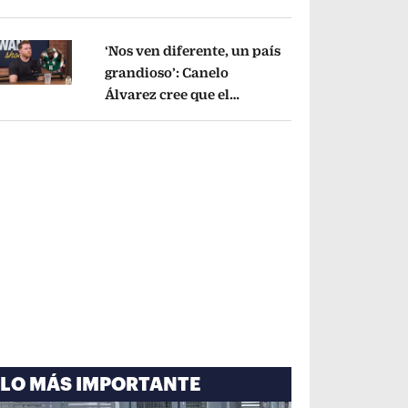
cayó por tema
administrativo
Opens in new window
‘Nos ven diferente, un país
grandioso’: Canelo
Álvarez cree que el
pens in new window
Mundial mejoró la imagen
de México
Opens in new window
LO MÁS IMPORTANTE