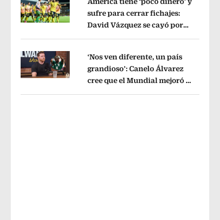
América tiene ‘poco dinero’ y
sufre para cerrar fichajes:
David Vázquez se cayó por
Opens in new window
tema administrativo
Opens in new w
‘Nos ven diferente, un país
grandioso’: Canelo Álvarez
cree que el Mundial mejoró la
Opens in new window
imagen de México
Opens in new win