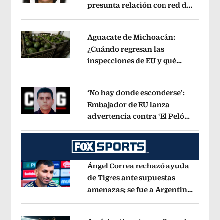
presunta relación con red de
Opens in new window
contrabando de
hidrocarburos
Opens in new window
Aguacate de Michoacán:
¿Cuándo regresan las
inspecciones de EU y qué
Opens in new window
municipios están incluidos?
Opens i
‘No hay donde esconderse’:
Embajador de EU lanza
advertencia contra ‘El Pelón’,
Opens in new window
hijastro del ‘Mencho’
Opens in new w
Ángel Correa rechazó ayuda
de Tigres ante supuestas
amenazas; se fue a Argentina
Opens in new window
sin pago de River
Opens in new wind