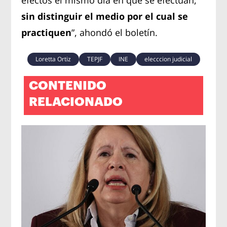
sin distinguir el medio por el cual se
practiquen
”, ahondó el boletín.
Loretta Ortiz
TEPJF
INE
elecccion judicial
CONTENIDO
RELACIONADO