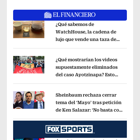
¿Qué sabemos de
WatchHouse, la cadena de
lujo que vende una taza de
Opens in new window
café en 560 pesos?
Opens in new win
¿Qué mostrarían los videos
supuestamente eliminados
del caso Ayotzinapa? Esto
Opens in new window
dice exintegrante del GIEI
Opens in 
Sheinbaum rechaza cerrar
tema del ‘Mayo’ tras petición
de Ken Salazar: ‘No basta con
Opens in new window
decir que ya pasó’
Opens in new win