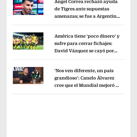
Ángel Correa rechazó ayuda
de Tigres ante supuestas
amenazas; se fue a Argentina
Opens in new window
sin pago de River
Opens in new wind
América tiene ‘poco dinero’ y
sufre para cerrar fichajes:
David Vázquez se cayó por
Opens in new window
tema administrativo
Opens in new w
‘Nos ven diferente, un país
grandioso’: Canelo Álvarez
cree que el Mundial mejoró la
Opens in new window
imagen de México
Opens in new win