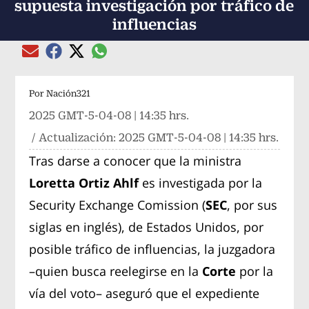
supuesta investigación por tráfico de
influencias
Compartir el artículo actual mediante global
Compartir el artículo actual mediante Email
Compartir el artículo actual mediante Facebook
Compartir el artículo actual mediante Twitter
Por
Nación321
2025 GMT-5-04-08 | 14:35 hrs.
/ Actualización:
2025 GMT-5-04-08 | 14:35 hrs.
Tras darse a conocer que la ministra
Loretta Ortiz Ahlf
es investigada por la
Security Exchange Comission (
SEC
, por sus
siglas en inglés), de Estados Unidos, por
posible tráfico de influencias, la juzgadora
–quien busca reelegirse en la
Corte
por la
vía del voto– aseguró que el expediente