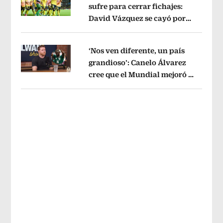
sufre para cerrar fichajes:
David Vázquez se cayó por
Opens in new window
tema administrativo
Opens in new w
‘Nos ven diferente, un país
grandioso’: Canelo Álvarez
cree que el Mundial mejoró la
Opens in new window
imagen de México
Opens in new win