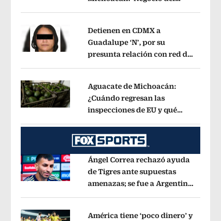
Opens in new window
aguacate es beneficioso’
Opens in ne
Detienen en CDMX a
Guadalupe ‘N’, por su
presunta relación con red de
Opens in new window
contrabando de
hidrocarburos
Opens in new window
Aguacate de Michoacán:
¿Cuándo regresan las
inspecciones de EU y qué
Opens in new window
municipios están incluidos?
Opens i
Ángel Correa rechazó ayuda
de Tigres ante supuestas
amenazas; se fue a Argentina
Opens in new window
sin pago de River
Opens in new wind
América tiene ‘poco dinero’ y