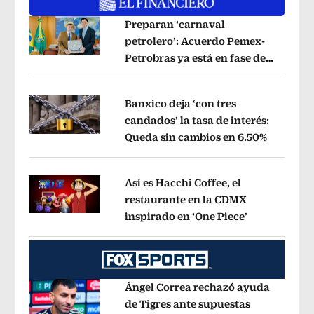
Preparan ‘carnaval
petrolero’: Acuerdo Pemex-
Petrobras ya está en fase de
Opens in new window
ejecución, anuncia canciller
Opens i
Banxico deja ‘con tres
candados’ la tasa de interés:
Queda sin cambios en 6.50%
Opens in
Opens in new window
Así es Hacchi Coffee, el
restaurante en la CDMX
inspirado en ‘One Piece’
Opens in ne
Opens in new window
Ángel Correa rechazó ayuda
de Tigres ante supuestas