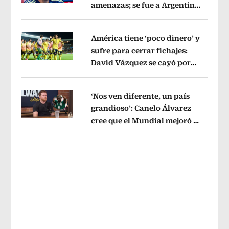
amenazas; se fue a Argentina
Opens in new window
sin pago de River
Opens in new wind
América tiene ‘poco dinero’ y
sufre para cerrar fichajes:
David Vázquez se cayó por
Opens in new window
tema administrativo
Opens in new w
‘Nos ven diferente, un país
grandioso’: Canelo Álvarez
cree que el Mundial mejoró la
Opens in new window
imagen de México
Opens in new win