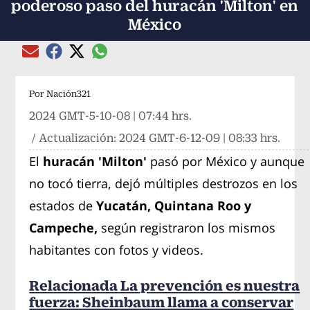
poderoso paso del huracán 'Milton' en
México
Compartir el artículo actual mediante global
Compartir el artículo actual mediante Email
Compartir el artículo actual mediante Facebook
Compartir el artículo actual mediante Twitter
Por
Nación321
2024 GMT-5-10-08 | 07:44 hrs.
/ Actualización:
2024 GMT-6-12-09 | 08:33 hrs.
El
huracán 'Milton'
pasó por México y aunque
no tocó tierra, dejó múltiples destrozos en los
estados de
Yucatán, Quintana Roo y
Campeche,
según registraron los mismos
habitantes con fotos y videos.
Relacionada La prevención es nuestra
fuerza: Sheinbaum llama a conservar