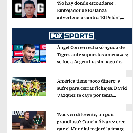
‘No hay donde esconderse’:
Embajador de EU lanza
advertencia contra ‘El Pelón’,
Opens in new window
hijastro del ‘Mencho’
Opens in new
Ángel Correa rechazó ayuda de
Tigres ante supuestas amenazas;
se fue a Argentina sin pago de
Opens in new window
River
Opens in new window
América tiene ‘poco dinero’ y
sufre para cerrar fichajes: David
Vázquez se cayó por tema
Opens in new window
administrativo
Opens in new wind
‘Nos ven diferente, un país
grandioso’: Canelo Álvarez cree
que el Mundial mejoró la imagen