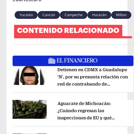
Yucatán
Cancún
Campeche
Huracán
Milton
CONTENIDO RELACIONADO
Detienen en CDMX a Guadalupe
‘N’, por su presunta relación con
red de contrabando de
Opens in new window
hidrocarburos
Opens in new wind
Aguacate de Michoacán:
¿Cuándo regresan las
inspecciones de EU y qué
Opens in new window
municipios están incluidos?
Opens 