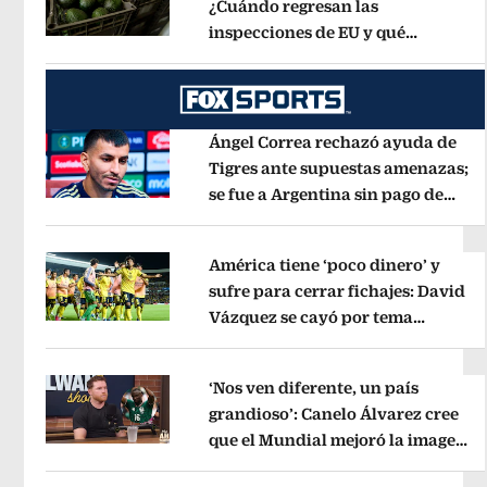
¿Cuándo regresan las
inspecciones de EU y qué
Opens in new window
municipios están incluidos?
Opens 
Ángel Correa rechazó ayuda de
Tigres ante supuestas amenazas;
se fue a Argentina sin pago de
Opens in new window
River
Opens in new window
América tiene ‘poco dinero’ y
sufre para cerrar fichajes: David
Vázquez se cayó por tema
Opens in new window
administrativo
Opens in new wind
‘Nos ven diferente, un país
grandioso’: Canelo Álvarez cree
que el Mundial mejoró la imagen
Opens in new window
de México
Opens in new window