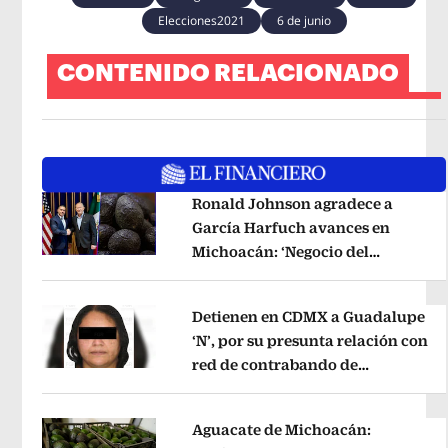
Elecciones2021
6 de junio
CONTENIDO RELACIONADO
Ronald Johnson agradece a
García Harfuch avances en
Michoacán: ‘Negocio del
Opens in new window
aguacate es beneficioso’
Opens in 
Detienen en CDMX a Guadalupe
‘N’, por su presunta relación con
red de contrabando de
Opens in new window
hidrocarburos
Opens in new wind
Aguacate de Michoacán: