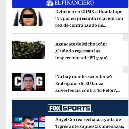
Detienen en CDMX a Guadalupe
‘N’, por su presunta relación con
red de contrabando de
Opens in new window
hidrocarburos
Opens in new wind
Aguacate de Michoacán:
¿Cuándo regresan las
inspecciones de EU y qué
Opens in new window
municipios están incluidos?
Opens 
‘No hay donde esconderse’:
Embajador de EU lanza
advertencia contra ‘El Pelón’,
Opens in new window
hijastro del ‘Mencho’
Opens in new
Ángel Correa rechazó ayuda de
Tigres ante supuestas amenazas;