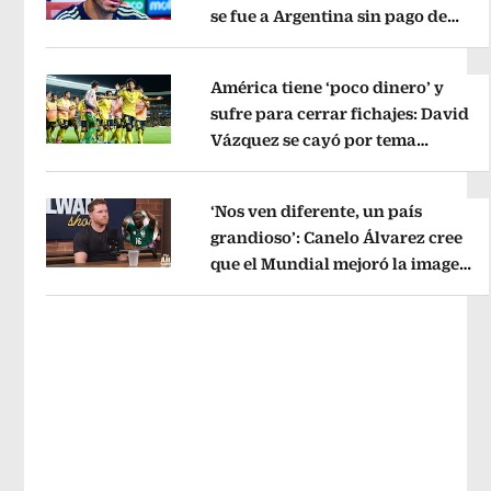
se fue a Argentina sin pago de
Opens in new window
River
Opens in new window
América tiene ‘poco dinero’ y
sufre para cerrar fichajes: David
Vázquez se cayó por tema
Opens in new window
administrativo
Opens in new wind
‘Nos ven diferente, un país
grandioso’: Canelo Álvarez cree
que el Mundial mejoró la imagen
Opens in new window
de México
Opens in new window