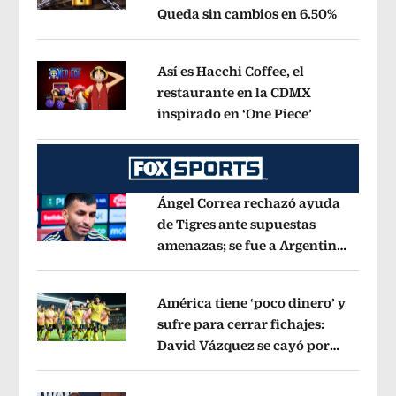
Queda sin cambios en 6.50%
Opens in
Opens in new window
Así es Hacchi Coffee, el
restaurante en la CDMX
inspirado en ‘One Piece’
Opens in ne
Opens in new window
Ángel Correa rechazó ayuda
de Tigres ante supuestas
amenazas; se fue a Argentina
Opens in new window
sin pago de River
Opens in new wind
América tiene ‘poco dinero’ y
sufre para cerrar fichajes:
David Vázquez se cayó por
Opens in new window
tema administrativo
Opens in new w