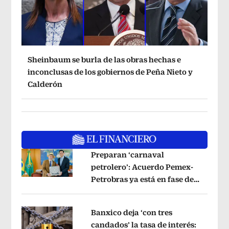
Sheinbaum se burla de las obras hechas e
inconclusas de los gobiernos de Peña Nieto y
Calderón
Preparan ‘carnaval
petrolero’: Acuerdo Pemex-
Petrobras ya está en fase de
Opens in new window
ejecución, anuncia canciller
Opens i
Banxico deja ‘con tres
candados’ la tasa de interés: