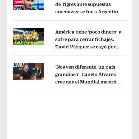
de Tigres ante supuestas
amenazas; se fue a Argentina
Opens in new window
sin pago de River
Opens in new wind
América tiene ‘poco dinero’ y
sufre para cerrar fichajes:
David Vázquez se cayó por
Opens in new window
tema administrativo
Opens in new w
‘Nos ven diferente, un país
grandioso’: Canelo Álvarez
cree que el Mundial mejoró la
Opens in new window
imagen de México
Opens in new win