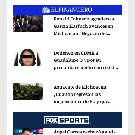
Ronald Johnson agradece a
García Harfuch avances en
Michoacán: ‘Negocio del
Opens in new window
aguacate es beneficioso’
Opens in ne
Detienen en CDMX a
Guadalupe ‘N’, por su
presunta relación con red de
Opens in new window
contrabando de
hidrocarburos
Opens in new window
Aguacate de Michoacán:
¿Cuándo regresan las
inspecciones de EU y qué
Opens in new window
municipios están incluidos?
Opens i
Ángel Correa rechazó ayuda