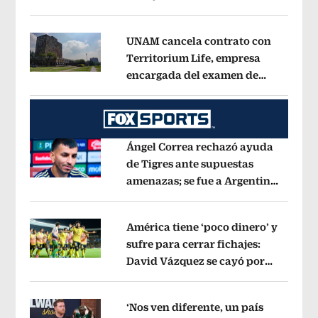
Opens in new window
influencer
Opens in new window
UNAM cancela contrato con
Territorium Life, empresa
encargada del examen de
Opens in new window
ingreso virtual
Opens in new window
Ángel Correa rechazó ayuda
de Tigres ante supuestas
amenazas; se fue a Argentina
Opens in new window
sin pago de River
Opens in new wind
América tiene ‘poco dinero’ y
sufre para cerrar fichajes:
David Vázquez se cayó por
Opens in new window
tema administrativo
Opens in new w
‘Nos ven diferente, un país