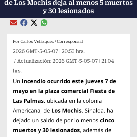
de Los Mochis deja al menos 5 muertos
y 30 lesionados
Compartir el artículo actual mediante global
Compartir el artículo actual mediante Email
Compartir el artículo actual mediante Facebook
Compartir el artículo actual mediante Twitter
Por
Carlos Velázquez / Corresponsal
2026 GMT-5-05-07 | 20:53 hrs.
/ Actualización:
2026 GMT-5-05-07 | 21:04
hrs.
Un
incendio ocurrido este jueves 7 de
mayo en la plaza comercial Fiesta de
Las Palmas
, ubicada en la colonia
Americana, de
Los Mochis
, Sinaloa, ha
dejado un saldo de por lo menos
cinco
muertos y 30 lesionados
, además de