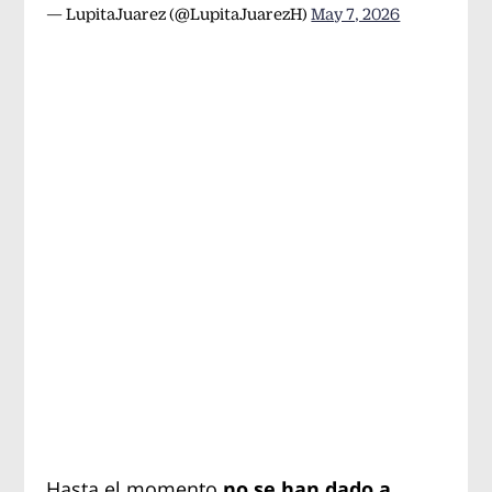
— LupitaJuarez (@LupitaJuarezH)
May 7, 2026
Hasta el momento
no se han dado a