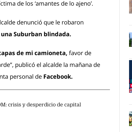
ctima de los ‘amantes de lo ajeno’.
O
alcalde denunció que le robaron
:
una Suburban blindada.
O
 tapas de mi camioneta,
favor de
tarde”, publicó el alcalde la mañana de
enta personal de
Facebook.
O
: crisis y desperdicio de capital
O