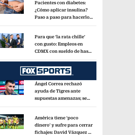
Pacientes con diabetes:
¿Cómo aplicar insulina?
Paso a paso para hacerlo
pens in new window
con jeringa, pluma y
bomba
Opens in new window
Para que ‘la rata chille’
con gusto: Empleos en
CDMX con sueldo de hasta
pens in new window
26 mil 500 mensuales
Opens in new window
Ángel Correa rechazó
ayuda de Tigres ante
supuestas amenazas; se
pens in new window
fue a Argentina sin pago
de River
Opens in new window
América tiene ‘poco
dinero’ y sufre para cerrar
fichajes: David Vázquez se
pens in new window