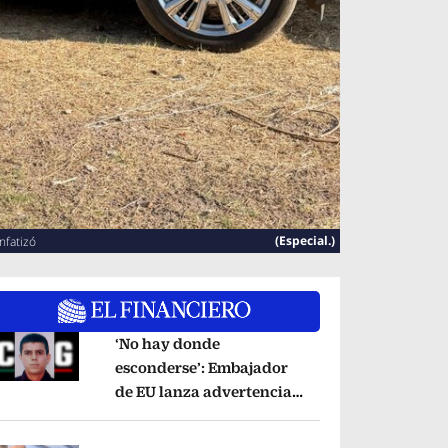
(Especial.)
nfatizó
‘No hay donde
esconderse’: Embajador
de EU lanza advertencia
pens in new window
contra ‘El Pelón’, hijastro
del ‘Mencho’
Opens in new window