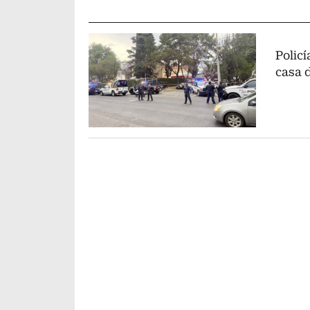
Policí
casa 