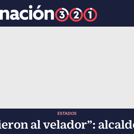
k
ocial-whatsapp
ESTADOS
eron al velador”: alcal