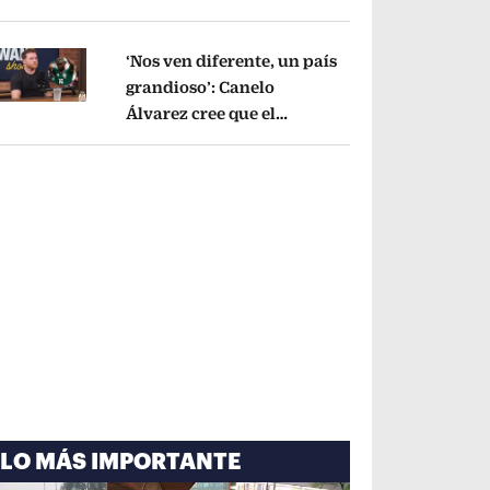
cayó por tema
administrativo
Opens in new window
‘Nos ven diferente, un país
grandioso’: Canelo
Álvarez cree que el
pens in new window
Mundial mejoró la imagen
de México
Opens in new window
LO MÁS IMPORTANTE