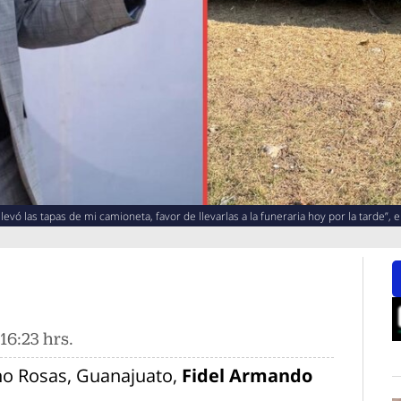
vó las tapas de mi camioneta, favor de llevarlas a la funeraria hoy por la tarde”, e
16:23 hrs.
O
ino Rosas, Guanajuato,
Fidel Armando