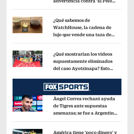
advertencia contra ‘El Pelón’,
Opens in new window
hijastro del ‘Mencho’
Opens in new w
¿Qué sabemos de
WatchHouse, la cadena de
lujo que vende una taza de
Opens in new window
café en 560 pesos?
Opens in new win
¿Qué mostrarían los videos
supuestamente eliminados
del caso Ayotzinapa? Esto
Opens in new window
dice exintegrante del GIEI
Opens in 
Ángel Correa rechazó ayuda
de Tigres ante supuestas
amenazas; se fue a Argentina
Opens in new window
sin pago de River
Opens in new wind
América tiene ‘poco dinero’ y