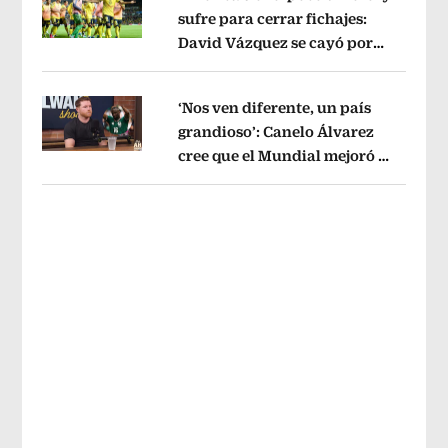
sufre para cerrar fichajes:
David Vázquez se cayó por
Opens in new window
tema administrativo
Opens in new w
‘Nos ven diferente, un país
grandioso’: Canelo Álvarez
cree que el Mundial mejoró la
Opens in new window
imagen de México
Opens in new win