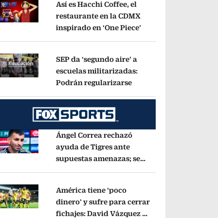
Así es Hacchi Coffee, el
restaurante en la CDMX
inspirado en ‘One Piece’
Opens in new window
pens in new window
SEP da ‘segundo aire’ a
escuelas militarizadas:
Podrán regularizarse
Opens in new window
pens in new window
Ángel Correa rechazó
ayuda de Tigres ante
supuestas amenazas; se
pens in new window
fue a Argentina sin pago
de River
Opens in new window
América tiene ‘poco
dinero’ y sufre para cerrar
fichajes: David Vázquez se
pens in new window