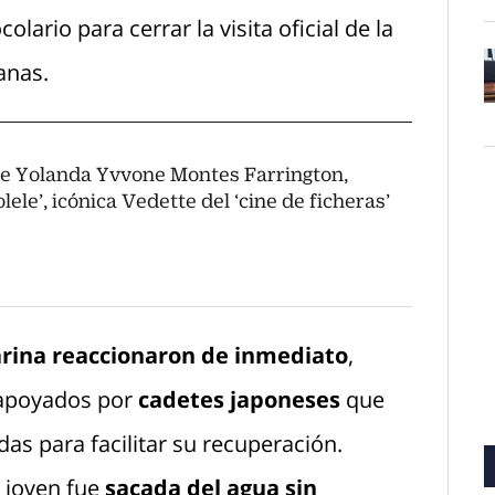
lario para cerrar la visita oficial de la
anas.
O
ce Yolanda Yvvone Montes Farrington,
lele’, icónica Vedette del ‘cine de ficheras’
arina reaccionaron de inmediato
,
, apoyados por
cadetes japoneses
que
das para facilitar su recuperación.
a joven fue
sacada del agua sin