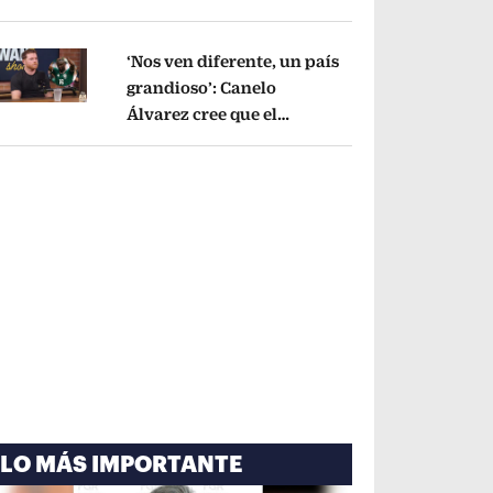
cayó por tema
administrativo
Opens in new window
‘Nos ven diferente, un país
grandioso’: Canelo
Álvarez cree que el
pens in new window
Mundial mejoró la imagen
de México
Opens in new window
LO MÁS IMPORTANTE