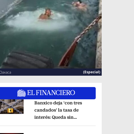
(Especial)
 Oaxaca
Banxico deja ‘con tres
candados’ la tasa de
interés: Queda sin
pens in new window
cambios en 6.50%
Opens in new window