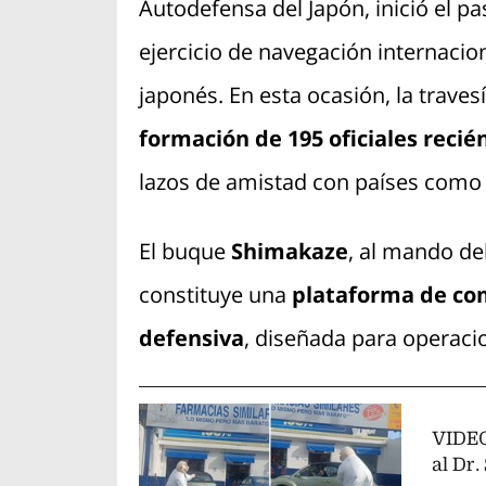
Autodefensa del Japón, inició el p
ejercicio de navegación internacio
japonés. En esta ocasión, la trave
formación de 195 oficiales recié
lazos de amistad con países como
El buque
Shimakaze
, al mando del
constituye una
plataforma de com
defensiva
, diseñada para operaci
VIDEO
al Dr