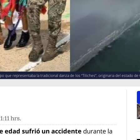
po que representaba la tradicional danza de los “Tiliches”, originaria del estado de
1:11 hrs.
O
de edad sufrió un accidente
durante la