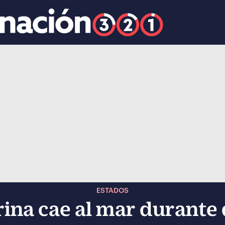
k
ocial-whatsapp
ESTADOS
rina cae al mar durante