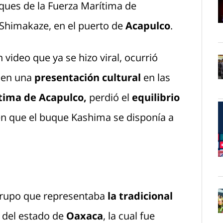
ques de la Fuerza Marítima de
Shimakaze, en el puerto de
Acapulco
.
O
video que ya se hizo viral, ocurrió
 en una
presentación cultural
en las
O
tima de Acapulco,
perdió el
equilibrio
n que el buque Kashima se disponía a
O
grupo que representaba
la tradicional
a del estado de
Oaxaca
, la cual fue
O