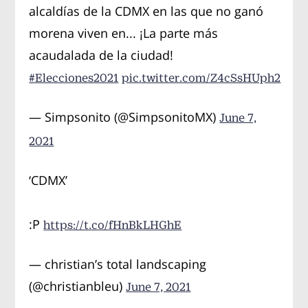
alcaldías de la CDMX en las que no ganó
morena viven en... ¡La parte más
acaudalada de la ciudad!
#Elecciones2021
pic.twitter.com/Z4cSsHUph2
— Simpsonito (@SimpsonitoMX)
June 7,
2021
‘CDMX’
:P
https://t.co/fHnBkLHGhE
— christian’s total landscaping
(@christianbleu)
June 7, 2021