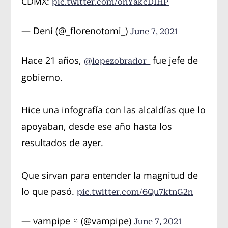
CDMX:
pic.twitter.com/onYakcDIHP
— Dení (@_florenotomi_)
June 7, 2021
Hace 21 años,
fue jefe de
@lopezobrador_
gobierno.
Hice una infografía con las alcaldías que lo
apoyaban, desde ese año hasta los
resultados de ayer.
Que sirvan para entender la magnitud de
lo que pasó.
pic.twitter.com/6Qu7ktnG2n
— vampipe ⍨ (@vampipe)
June 7, 2021