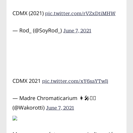
CDMX (2021)
pic.twitter.com/rVZxDtiMHW
— Rod_ (@SoyRod_)
June 7, 2021
CDMX 2021
pic.twitter.com/xY6saYTwIj
— Madre Chromaticarium 👩‍🎤🧙‍♀️
(@Wakorotti)
June 7, 2021