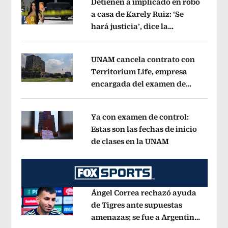
Detienen a implicado en robo
a casa de Karely Ruiz: ‘Se
hará justicia’, dice la
Opens in new window
influencer
Opens in new window
UNAM cancela contrato con
Territorium Life, empresa
encargada del examen de
Opens in new window
ingreso virtual
Opens in new window
Ya con examen de control:
Estas son las fechas de inicio
de clases en la UNAM
Opens in new 
Opens in new window
Ángel Correa rechazó ayuda
de Tigres ante supuestas
amenazas; se fue a Argentina
Opens in new window