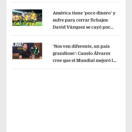
sin pago de River
Opens in new wind
América tiene ‘poco dinero’ y
sufre para cerrar fichajes:
David Vázquez se cayó por
Opens in new window
tema administrativo
Opens in new w
‘Nos ven diferente, un país
grandioso’: Canelo Álvarez
cree que el Mundial mejoró la
Opens in new window
imagen de México
Opens in new win