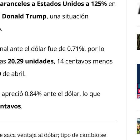
aranceles a Estados Unidos a 125%
en
n
Donald Trump
, una situación
O
.
al ante el dólar fue de 0.71%, por lo
O
las
20.29 unidades
, 14 centavos menos
 de abril.
apreció 0.84% ante el dólar, lo que
O
entavos
.
e saca ventaja al dólar; tipo de cambio se
O