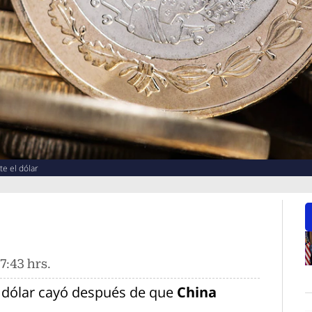
e el dólar
7:43 hrs.
O
el dólar cayó después de que
China