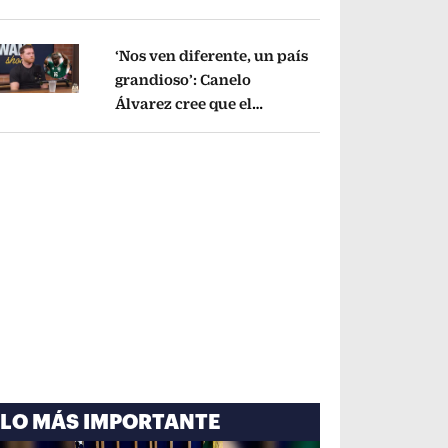
cayó por tema
administrativo
Opens in new window
‘Nos ven diferente, un país
grandioso’: Canelo
Álvarez cree que el
pens in new window
Mundial mejoró la imagen
de México
Opens in new window
LO MÁS IMPORTANTE