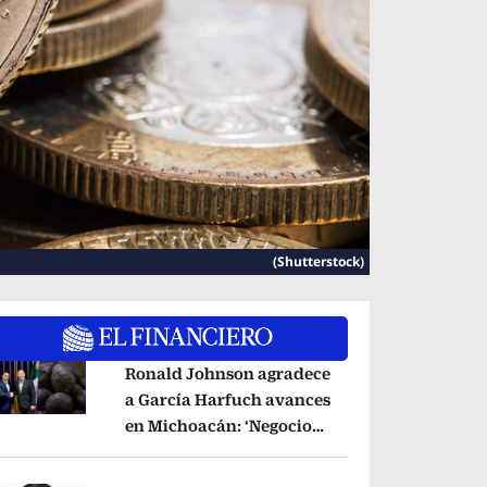
(Shutterstock)
Ronald Johnson agradece
a García Harfuch avances
en Michoacán: ‘Negocio
pens in new window
del aguacate es
beneficioso’
Opens in new window