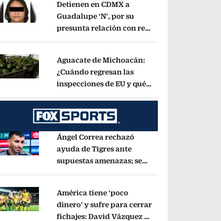
Detienen en CDMX a
Guadalupe ‘N’, por su
presunta relación con red
pens in new window
de contrabando de
hidrocarburos
Opens in new window
Aguacate de Michoacán:
¿Cuándo regresan las
inspecciones de EU y qué
pens in new window
municipios están
incluidos?
Opens in new window
Ángel Correa rechazó
ayuda de Tigres ante
supuestas amenazas; se
pens in new window
fue a Argentina sin pago
de River
Opens in new window
América tiene ‘poco
dinero’ y sufre para cerrar
fichajes: David Vázquez se
pens in new window