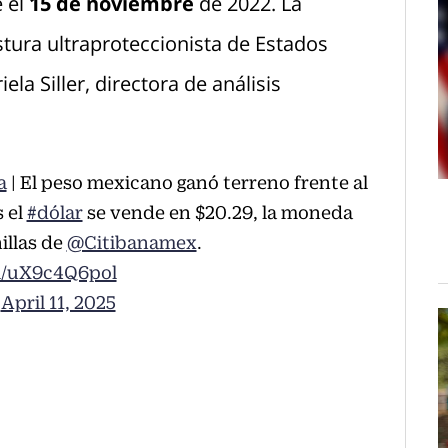
 el
15 de noviembre
de 2022. La
stura ultraproteccionista de Estados
la Siller, directora de análisis
a
| El peso mexicano ganó terreno frente al
 el
#dólar
se vende en $20.29, la moneda
illas de
@Citibanamex
.
m/uX9c4Q6pol
)
April 11, 2025