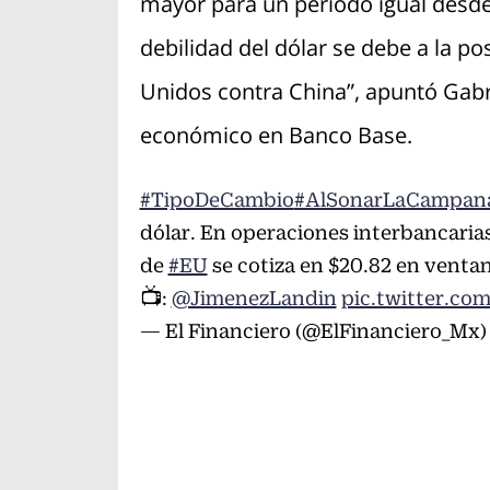
mayor para un periodo igual desde
debilidad del dólar se debe a la po
Unidos contra China”, apuntó Gabrie
económico en Banco Base.
#TipoDeCambio
#AlSonarLaCampan
dólar. En operaciones interbancarias
de
#EU
se cotiza en $20.82 en ventan
📺:
@JimenezLandin
pic.twitter.co
— El Financiero (@ElFinanciero_Mx