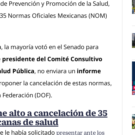
 de Prevención y Promoción de la Salud,
e 35 Normas Oficiales Mexicanas (NOM)
O
a, la mayoría votó en el Senado para
O
e
presidente del Comité Consultivo
lud Pública
, no enviara un
informe
proponer la cancelación de estas normas,
la Federación (DOF).
O
e alto a cancelación de 35
canas de salud
e le había solicitado
presentar ante los
O