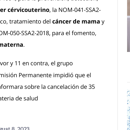
er cérvicouterino
, la NOM-041-SSA2-
ico, tratamiento del
cáncer de mama
y
OM-050-SSA2-2018, para el fomento,
 materna
.
vor y 11 en contra, el grupo
misión Permanente impidió que el
nformara sobre la cancelación de 35
teria de salud
ust 8, 2023