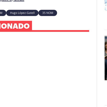
M
Hugo López-Gatell
35 NOM
IONADO