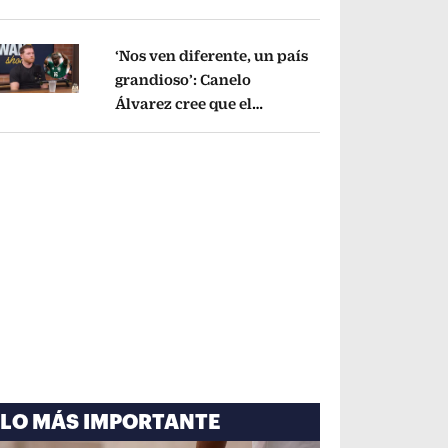
cayó por tema
administrativo
Opens in new window
‘Nos ven diferente, un país
grandioso’: Canelo
Álvarez cree que el
pens in new window
Mundial mejoró la imagen
de México
Opens in new window
LO MÁS IMPORTANTE