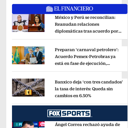
México y Perú se reconcilian:
Reanudan relaciones
diplomáticas tras acuerdo por
Opens in new window
Betssy Chávez
Opens in new windo
Preparan ‘carnaval petrolero’:
Acuerdo Pemex-Petrobras ya
está en fase de ejecución,
Opens in new window
anuncia canciller
Opens in new wi
Banxico deja ‘con tres candados’
la tasa de interés: Queda sin
cambios en 6.50%
Opens in new wi
Opens in new window
Ángel Correa rechazó ayuda de