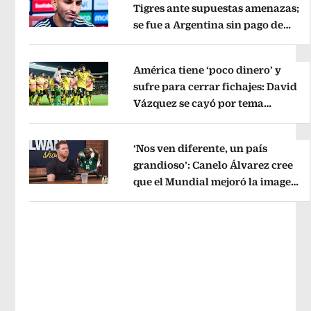
Tigres ante supuestas amenazas;
se fue a Argentina sin pago de
Opens in new window
River
Opens in new window
América tiene ‘poco dinero’ y
sufre para cerrar fichajes: David
Vázquez se cayó por tema
Opens in new window
administrativo
Opens in new wind
‘Nos ven diferente, un país
grandioso’: Canelo Álvarez cree
que el Mundial mejoró la imagen
Opens in new window
de México
Opens in new window