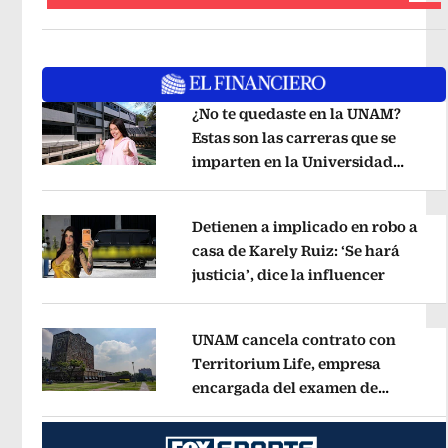
¿No te quedaste en la UNAM?
Estas son las carreras que se
imparten en la Universidad
Opens in new window
Rosario Castellanos
Opens in new 
Detienen a implicado en robo a
casa de Karely Ruiz: ‘Se hará
justicia’, dice la influencer
Opens i
Opens in new window
UNAM cancela contrato con
Territorium Life, empresa
encargada del examen de
Opens in new window
ingreso virtual
Opens in new wind