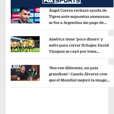
Ángel Correa rechazó ayuda de
Tigres ante supuestas amenazas;
se fue a Argentina sin pago de
Opens in new window
River
Opens in new window
América tiene ‘poco dinero’ y
sufre para cerrar fichajes: David
Vázquez se cayó por tema
Opens in new window
administrativo
Opens in new wind
‘Nos ven diferente, un país
grandioso’: Canelo Álvarez cree
que el Mundial mejoró la imagen
Opens in new window
de México
Opens in new window