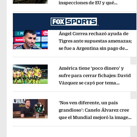
inspecciones de EU y qué
Opens in new window
municipios están incluidos?
Opens 
Ángel Correa rechazó ayuda de
Tigres ante supuestas amenazas;
se fue a Argentina sin pago de
Opens in new window
River
Opens in new window
América tiene ‘poco dinero’ y
sufre para cerrar fichajes: David
Vázquez se cayó por tema
Opens in new window
administrativo
Opens in new wind
‘Nos ven diferente, un país
grandioso’: Canelo Álvarez cree
que el Mundial mejoró la imagen
Opens in new window
de México
Opens in new window