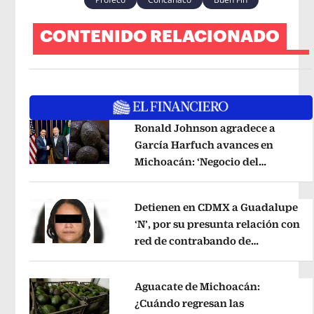
CONTENIDO RELACIONADO
Ronald Johnson agradece a
García Harfuch avances en
Michoacán: ‘Negocio del
Opens in new window
aguacate es beneficioso’
Opens in 
Detienen en CDMX a Guadalupe
‘N’, por su presunta relación con
red de contrabando de
Opens in new window
hidrocarburos
Opens in new wind
Aguacate de Michoacán:
¿Cuándo regresan las