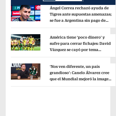
Ángel Correa rechazó ayuda de
Tigres ante supuestas amenazas;
se fue a Argentina sin pago de
Opens in new window
River
Opens in new window
América tiene ‘poco dinero’ y
sufre para cerrar fichajes: David
Vázquez se cayó por tema
Opens in new window
administrativo
Opens in new wind
‘Nos ven diferente, un país
grandioso’: Canelo Álvarez cree
que el Mundial mejoró la imagen
Opens in new window
de México
Opens in new window