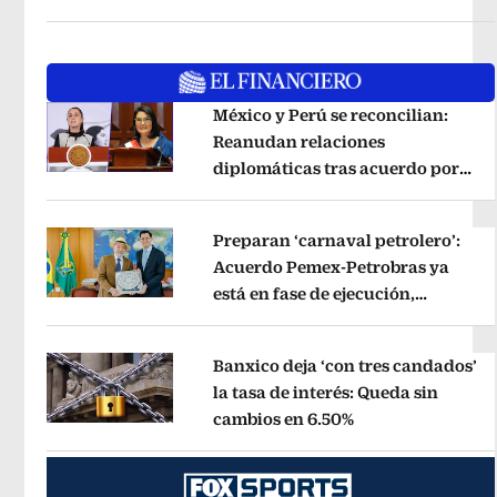
México y Perú se reconcilian:
Reanudan relaciones
diplomáticas tras acuerdo por
Opens in new window
Betssy Chávez
Opens in new windo
Preparan ‘carnaval petrolero’:
Acuerdo Pemex-Petrobras ya
está en fase de ejecución,
Opens in new window
anuncia canciller
Opens in new wi
Banxico deja ‘con tres candados’
la tasa de interés: Queda sin
cambios en 6.50%
Opens in new wi
Opens in new window