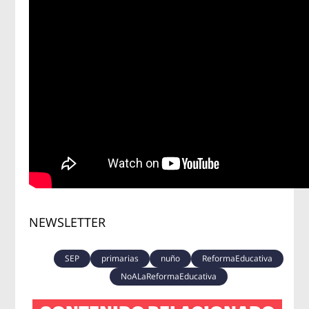
NEWSLETTER
SEP
primarias
nuño
ReformaEducativa
NoALaReformaEducativa