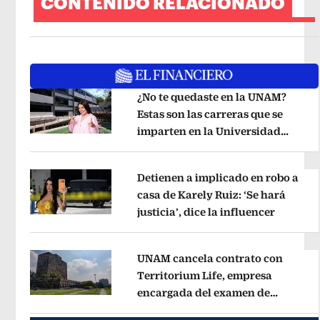
CONTENIDO RELACIONADO
¿No te quedaste en la UNAM?
Estas son las carreras que se
imparten en la Universidad
Opens in new window
Rosario Castellanos
Opens in new 
Detienen a implicado en robo a
casa de Karely Ruiz: ‘Se hará
justicia’, dice la influencer
Opens i
Opens in new window
UNAM cancela contrato con
Territorium Life, empresa
encargada del examen de
Opens in new window
ingreso virtual
Opens in new wind