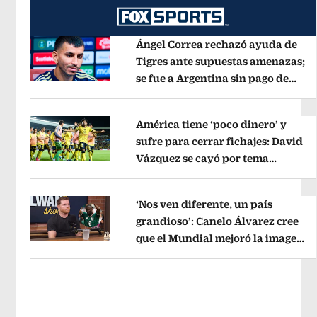
Ángel Correa rechazó ayuda de
Tigres ante supuestas amenazas;
se fue a Argentina sin pago de
Opens in new window
River
Opens in new window
América tiene ‘poco dinero’ y
sufre para cerrar fichajes: David
Vázquez se cayó por tema
Opens in new window
administrativo
Opens in new wind
‘Nos ven diferente, un país
grandioso’: Canelo Álvarez cree
que el Mundial mejoró la imagen
Opens in new window
de México
Opens in new window