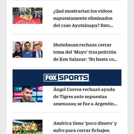
¿Qué mostrarían los videos
supuestamente eliminados
del caso Ayotzinapa? Esto
Opens in new window
dice exintegrante del GIEI
Opens in 
Sheinbaum rechaza cerrar
tema del ‘Mayo’ tras petición
de Ken Salazar: ‘No basta con
Opens in new window
decir que ya pasó’
Opens in new win
Ángel Correa rechazó ayuda
de Tigres ante supuestas
amenazas; se fue a Argentina
Opens in new window
sin pago de River
Opens in new wind
América tiene ‘poco dinero’ y
sufre para cerrar fichajes: