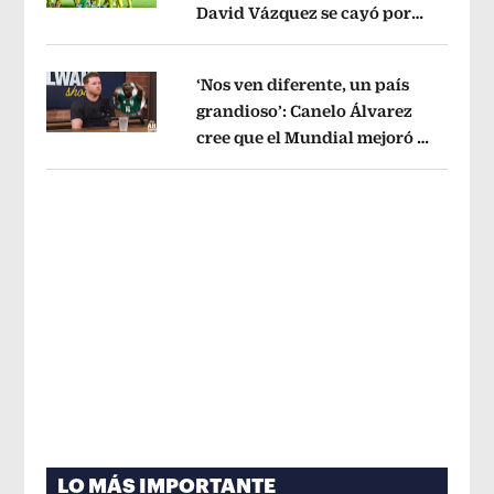
David Vázquez se cayó por
Opens in new window
tema administrativo
Opens in new w
‘Nos ven diferente, un país
grandioso’: Canelo Álvarez
cree que el Mundial mejoró la
Opens in new window
imagen de México
Opens in new win
LO MÁS IMPORTANTE