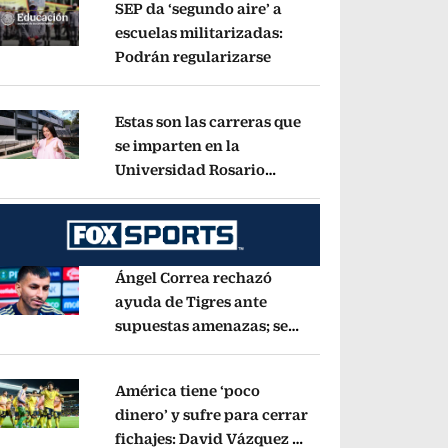
SEP da ‘segundo aire’ a
escuelas militarizadas:
Podrán regularizarse
Opens in new window
pens in new window
Estas son las carreras que
se imparten en la
Universidad Rosario
pens in new window
Castellanos
Opens in new window
Ángel Correa rechazó
ayuda de Tigres ante
supuestas amenazas; se
pens in new window
fue a Argentina sin pago
de River
Opens in new window
América tiene ‘poco
dinero’ y sufre para cerrar
fichajes: David Vázquez se
pens in new window