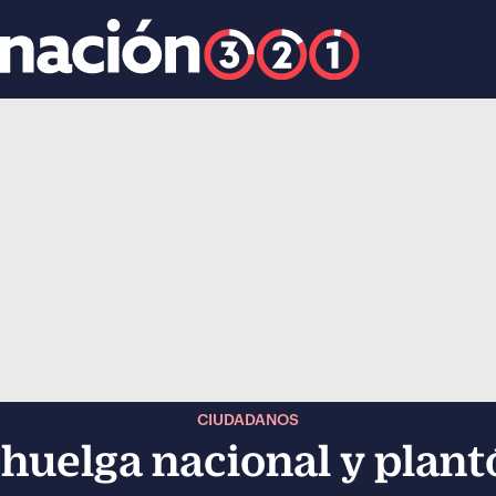
k
ocial-whatsapp
CIUDADANOS
uelga nacional y plantó