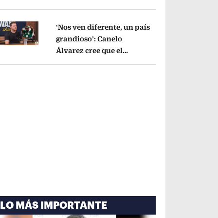
cayó por tema
administrativo
Opens in new window
‘Nos ven diferente, un país
grandioso’: Canelo
Álvarez cree que el
pens in new window
Mundial mejoró la imagen
de México
Opens in new window
LO MÁS IMPORTANTE