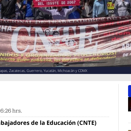
iapas, Zacatecas, Guerrero, Yucatán, Michoacán y CDMX
6:26 hrs.
O
bajadores de la Educación (CNTE)