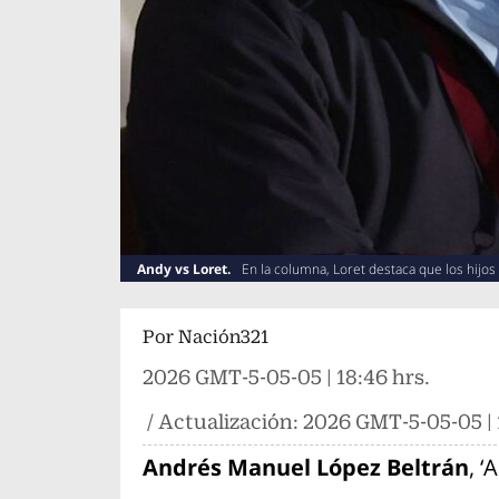
Andy vs Loret.
En la columna, Loret destaca que los hijo
relación con el Cártel de Sinaloa
Por
Nación321
2026 GMT-5-05-05 | 18:46 hrs.
/ Actualización:
2026 GMT-5-05-05 | 
Andrés Manuel López Beltrán
, ‘