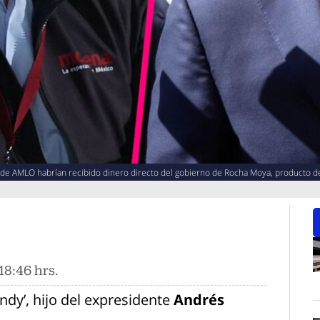
s de AMLO habrían recibido dinero directo del gobierno de Rocha Moya, producto d
18:46 hrs.
O
Andy’, hijo del expresidente
Andrés