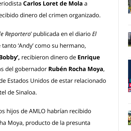
eriodista
Carlos Loret de Mola
a
ecibido dinero del crimen organizado.
O
de Reportero
’ publicada en el diario
El
e tanto ‘Andy’ como su hermano,
O
‘Bobby’,
recibieron dinero de
Enrique
zas del gobernador
Rubén Rocha Moya
,
de Estados Unidos de estar relacionado
tel de Sinaloa.
O
los hijos de AMLO habrían recibido
cha Moya, producto de la presunta
O