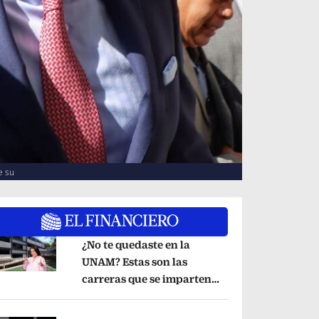
e su
¿No te quedaste en la
UNAM? Estas son las
carreras que se imparten
pens in new window
en la Universidad Rosario
Castellanos
Opens in new window