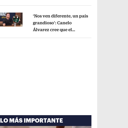
cayó por tema
administrativo
Opens in new window
‘Nos ven diferente, un país
grandioso’: Canelo
Álvarez cree que el
pens in new window
Mundial mejoró la imagen
de México
Opens in new window
LO MÁS IMPORTANTE