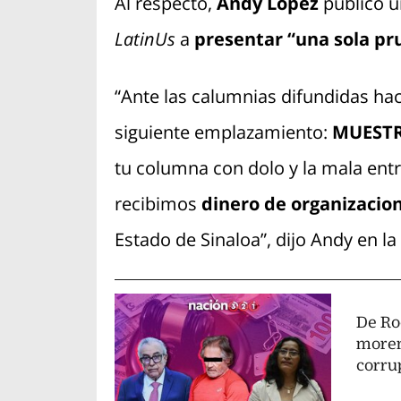
Al respecto,
Andy López
publicó u
LatinUs
a
presentar “una sola pr
“Ante las calumnias difundidas hac
siguiente emplazamiento:
MUESTR
tu columna con dolo y la mala ent
recibimos
dinero de organizacion
Estado de Sinaloa”, dijo Andy en la
De Ro
moren
corru