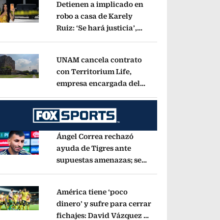
Detienen a implicado en
robo a casa de Karely
Ruiz: ‘Se hará justicia’,
pens in new window
dice la influencer
Opens in new window
UNAM cancela contrato
con Territorium Life,
empresa encargada del
pens in new window
examen de ingreso virtual
Opens in new wind
Ángel Correa rechazó
ayuda de Tigres ante
supuestas amenazas; se
pens in new window
fue a Argentina sin pago
de River
Opens in new window
América tiene ‘poco
dinero’ y sufre para cerrar
fichajes: David Vázquez se
pens in new window