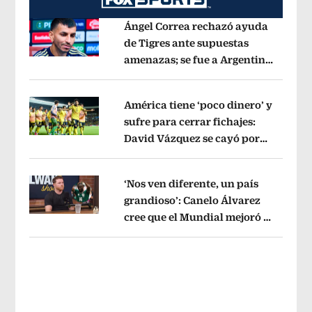
Ángel Correa rechazó ayuda
de Tigres ante supuestas
amenazas; se fue a Argentina
Opens in new window
sin pago de River
Opens in new wind
América tiene ‘poco dinero’ y
sufre para cerrar fichajes:
David Vázquez se cayó por
Opens in new window
tema administrativo
Opens in new w
‘Nos ven diferente, un país
grandioso’: Canelo Álvarez
cree que el Mundial mejoró la
Opens in new window
imagen de México
Opens in new win