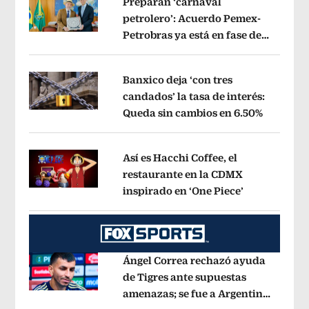
Preparan ‘carnaval
petrolero’: Acuerdo Pemex-
Petrobras ya está en fase de
Opens in new window
ejecución, anuncia canciller
Opens i
Banxico deja ‘con tres
candados’ la tasa de interés:
Queda sin cambios en 6.50%
Opens in
Opens in new window
Así es Hacchi Coffee, el
restaurante en la CDMX
inspirado en ‘One Piece’
Opens in ne
Opens in new window
Ángel Correa rechazó ayuda
de Tigres ante supuestas
amenazas; se fue a Argentina
Opens in new window