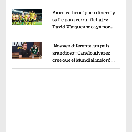
sin pago de River
Opens in new wind
América tiene ‘poco dinero’ y
sufre para cerrar fichajes:
David Vázquez se cayó por
Opens in new window
tema administrativo
Opens in new w
‘Nos ven diferente, un país
grandioso’: Canelo Álvarez
cree que el Mundial mejoró la
Opens in new window
imagen de México
Opens in new win