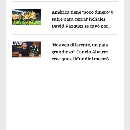
sin pago de River
Opens in new wind
América tiene ‘poco dinero’ y
sufre para cerrar fichajes:
David Vázquez se cayó por
Opens in new window
tema administrativo
Opens in new w
‘Nos ven diferente, un país
grandioso’: Canelo Álvarez
cree que el Mundial mejoró la
Opens in new window
imagen de México
Opens in new win