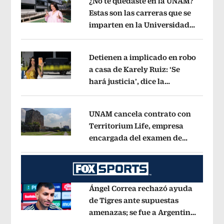
¿No te quedaste en la UNAM?
Estas son las carreras que se
imparten en la Universidad
Opens in new window
Rosario Castellanos
Opens in new wi
Detienen a implicado en robo
a casa de Karely Ruiz: ‘Se
hará justicia’, dice la
Opens in new window
influencer
Opens in new window
UNAM cancela contrato con
Territorium Life, empresa
encargada del examen de
Opens in new window
ingreso virtual
Opens in new window
Ángel Correa rechazó ayuda
de Tigres ante supuestas
amenazas; se fue a Argentina
Opens in new window