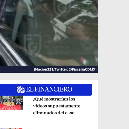
(Nación321/Twitter: @FiscaliaCDMX)
¿Qué mostrarían los
videos supuestamente
eliminados del caso
pens in new window
Ayotzinapa? Esto dice
exintegrante del GIEI
Opens in new window