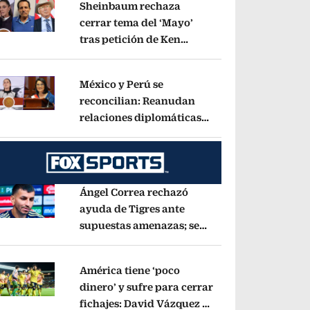
Sheinbaum rechaza
cerrar tema del ‘Mayo’
tras petición de Ken
pens in new window
Salazar: ‘No basta con
decir que ya pasó’
Opens in new window
México y Perú se
reconcilian: Reanudan
relaciones diplomáticas
pens in new window
tras acuerdo por Betssy
Chávez
Opens in new window
Ángel Correa rechazó
ayuda de Tigres ante
supuestas amenazas; se
pens in new window
fue a Argentina sin pago
de River
Opens in new window
América tiene ‘poco
dinero’ y sufre para cerrar
fichajes: David Vázquez se
pens in new window