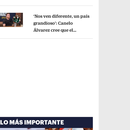
cayó por tema
administrativo
Opens in new window
‘Nos ven diferente, un país
grandioso’: Canelo
Álvarez cree que el
pens in new window
Mundial mejoró la imagen
de México
Opens in new window
LO MÁS IMPORTANTE