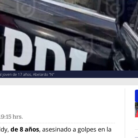
al joven de 17 años, Abelardo "N"
9:15 hrs.
O
ddy,
de 8 años
, asesinado a golpes en la