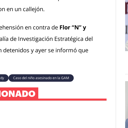
n en un callejón.
rehensión en contra de
Flor “N” y
calía de Investigación Estratégica del
 detenidos y ayer se informó que
edy
Caso del niño asesinado en la GAM
IONADO