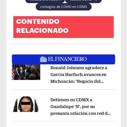
contagios de COVID en CDMX
CONTENIDO
RELACIONADO
Ronald Johnson agradece a
García Harfuch avances en
Michoacán: ‘Negocio del
Opens in new window
aguacate es beneficioso’
Opens in ne
Detienen en CDMX a
Guadalupe ‘N’, por su
presunta relación con red de
Opens in new window
contrabando de
hidrocarburos
Opens in new window