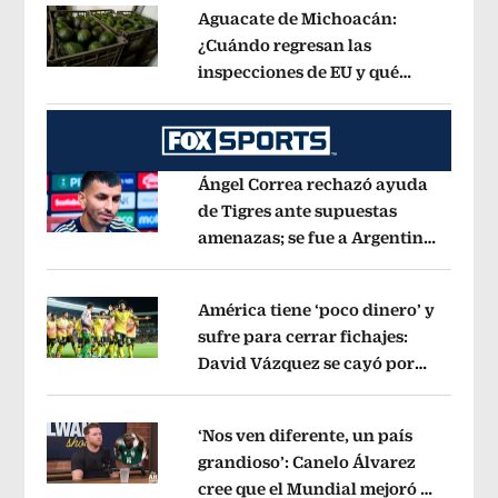
Aguacate de Michoacán:
¿Cuándo regresan las
inspecciones de EU y qué
Opens in new window
municipios están incluidos?
Opens i
Ángel Correa rechazó ayuda
de Tigres ante supuestas
amenazas; se fue a Argentina
Opens in new window
sin pago de River
Opens in new wind
América tiene ‘poco dinero’ y
sufre para cerrar fichajes:
David Vázquez se cayó por
Opens in new window
tema administrativo
Opens in new w
‘Nos ven diferente, un país
grandioso’: Canelo Álvarez
cree que el Mundial mejoró la
Opens in new window