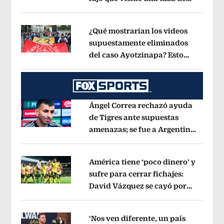
Opens in new window
café en 560 pesos?
Opens in new win
¿Qué mostrarían los videos
supuestamente eliminados
del caso Ayotzinapa? Esto
Opens in new window
dice exintegrante del GIEI
Opens in 
Ángel Correa rechazó ayuda
de Tigres ante supuestas
amenazas; se fue a Argentina
Opens in new window
sin pago de River
Opens in new wind
América tiene ‘poco dinero’ y
sufre para cerrar fichajes:
David Vázquez se cayó por
Opens in new window
tema administrativo
Opens in new w
‘Nos ven diferente, un país