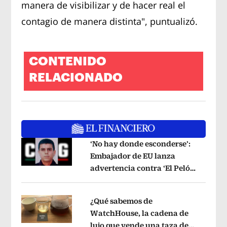
manera de visibilizar y de hacer real el
contagio de manera distinta", puntualizó.
CONTENIDO
RELACIONADO
‘No hay donde esconderse’:
Embajador de EU lanza
advertencia contra ‘El Pelón’,
Opens in new window
hijastro del ‘Mencho’
Opens in new w
¿Qué sabemos de
WatchHouse, la cadena de
lujo que vende una taza de