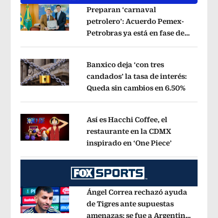
Preparan ‘carnaval
petrolero’: Acuerdo Pemex-
Petrobras ya está en fase de
Opens in new window
ejecución, anuncia canciller
Opens i
Banxico deja ‘con tres
candados’ la tasa de interés:
Queda sin cambios en 6.50%
Opens in
Opens in new window
Así es Hacchi Coffee, el
restaurante en la CDMX
inspirado en ‘One Piece’
Opens in ne
Opens in new window
Ángel Correa rechazó ayuda
de Tigres ante supuestas
amenazas; se fue a Argentina