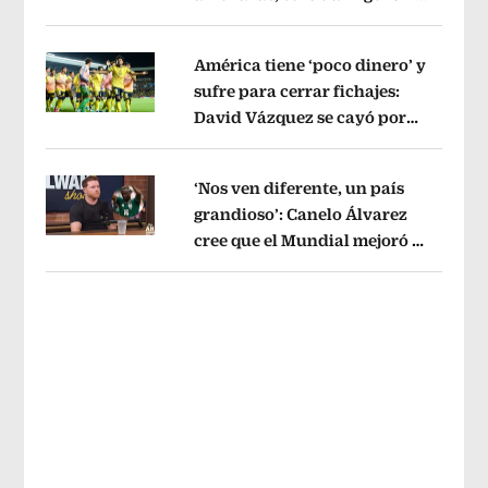
Opens in new window
sin pago de River
Opens in new wind
América tiene ‘poco dinero’ y
sufre para cerrar fichajes:
David Vázquez se cayó por
Opens in new window
tema administrativo
Opens in new w
‘Nos ven diferente, un país
grandioso’: Canelo Álvarez
cree que el Mundial mejoró la
Opens in new window
imagen de México
Opens in new win