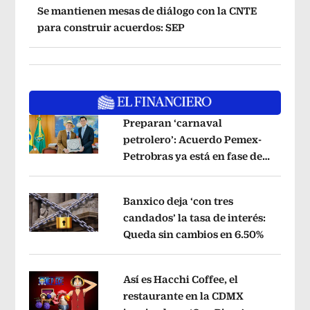
Se mantienen mesas de diálogo con la CNTE
para construir acuerdos: SEP
Preparan ‘carnaval
petrolero’: Acuerdo Pemex-
Petrobras ya está en fase de
Opens in new window
ejecución, anuncia canciller
Opens i
Banxico deja ‘con tres
candados’ la tasa de interés:
Queda sin cambios en 6.50%
Opens in
Opens in new window
Así es Hacchi Coffee, el
restaurante en la CDMX