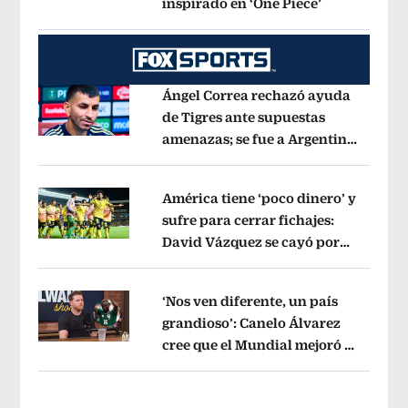
inspirado en ‘One Piece’
Opens in ne
Opens in new window
Ángel Correa rechazó ayuda
de Tigres ante supuestas
amenazas; se fue a Argentina
Opens in new window
sin pago de River
Opens in new wind
América tiene ‘poco dinero’ y
sufre para cerrar fichajes:
David Vázquez se cayó por
Opens in new window
tema administrativo
Opens in new w
‘Nos ven diferente, un país
grandioso’: Canelo Álvarez
cree que el Mundial mejoró la
Opens in new window
imagen de México
Opens in new win