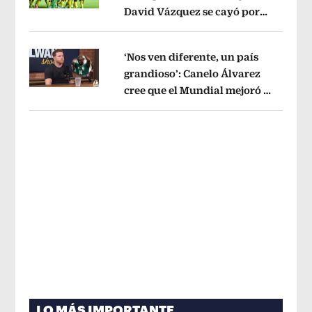
David Vázquez se cayó por
Opens in new window
tema administrativo
Opens in new w
‘Nos ven diferente, un país
grandioso’: Canelo Álvarez
cree que el Mundial mejoró la
Opens in new window
imagen de México
Opens in new win
LO MÁS IMPORTANTE