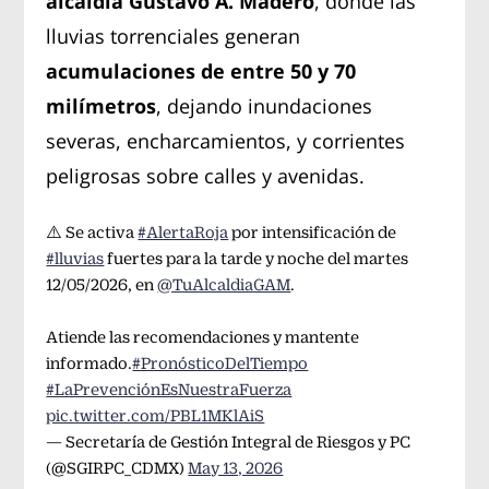
alcaldía Gustavo A. Madero
, donde las
lluvias torrenciales generan
acumulaciones de entre 50 y 70
milímetros
, dejando inundaciones
severas, encharcamientos, y corrientes
peligrosas sobre calles y avenidas.
⚠️ Se activa
#AlertaRoja
por intensificación de
#lluvias
fuertes para la tarde y noche del martes
12/05/2026, en
@TuAlcaldiaGAM
.
Atiende las recomendaciones y mantente
informado.
#PronósticoDelTiempo
#LaPrevenciónEsNuestraFuerza
pic.twitter.com/PBL1MKlAiS
— Secretaría de Gestión Integral de Riesgos y PC
(@SGIRPC_CDMX)
May 13, 2026