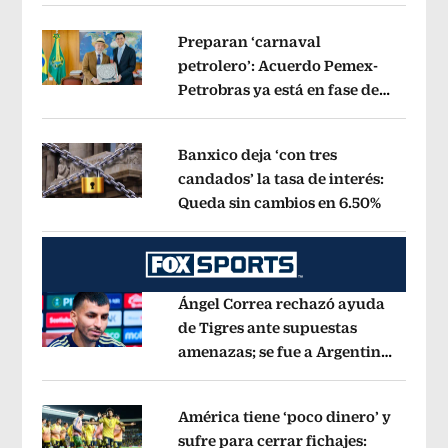
por Betssy Chávez
Opens in new win
Preparan ‘carnaval
petrolero’: Acuerdo Pemex-
Petrobras ya está en fase de
Opens in new window
ejecución, anuncia canciller
Opens i
Banxico deja ‘con tres
candados’ la tasa de interés:
Queda sin cambios en 6.50%
Opens in
Opens in new window
Ángel Correa rechazó ayuda
de Tigres ante supuestas
amenazas; se fue a Argentina
Opens in new window
sin pago de River
Opens in new wind
América tiene ‘poco dinero’ y
sufre para cerrar fichajes: