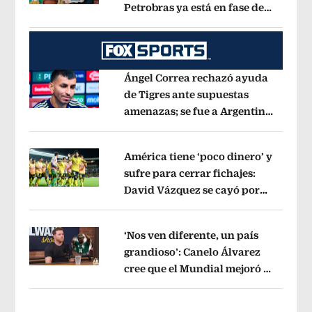
Petrobras ya está en fase de
Opens in new window
ejecución, anuncia canciller
Opens i
Ángel Correa rechazó ayuda
de Tigres ante supuestas
amenazas; se fue a Argentina
Opens in new window
sin pago de River
Opens in new wind
América tiene ‘poco dinero’ y
sufre para cerrar fichajes:
David Vázquez se cayó por
Opens in new window
tema administrativo
Opens in new w
‘Nos ven diferente, un país
grandioso’: Canelo Álvarez
cree que el Mundial mejoró la
Opens in new window
imagen de México
Opens in new win