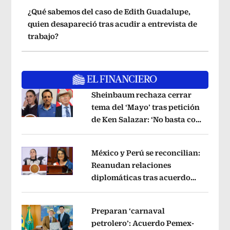
¿Qué sabemos del caso de Edith Guadalupe,
quien desapareció tras acudir a entrevista de
trabajo?
Sheinbaum rechaza cerrar
tema del ‘Mayo’ tras petición
de Ken Salazar: ‘No basta con
Opens in new window
decir que ya pasó’
Opens in new win
México y Perú se reconcilian:
Reanudan relaciones
diplomáticas tras acuerdo
Opens in new window
por Betssy Chávez
Opens in new win
Preparan ‘carnaval
petrolero’: Acuerdo Pemex-