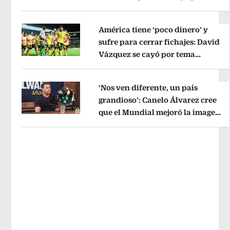
Opens in new window
River
Opens in new window
América tiene ‘poco dinero’ y
sufre para cerrar fichajes: David
Vázquez se cayó por tema
Opens in new window
administrativo
Opens in new wind
‘Nos ven diferente, un país
grandioso’: Canelo Álvarez cree
que el Mundial mejoró la imagen
Opens in new window
de México
Opens in new window