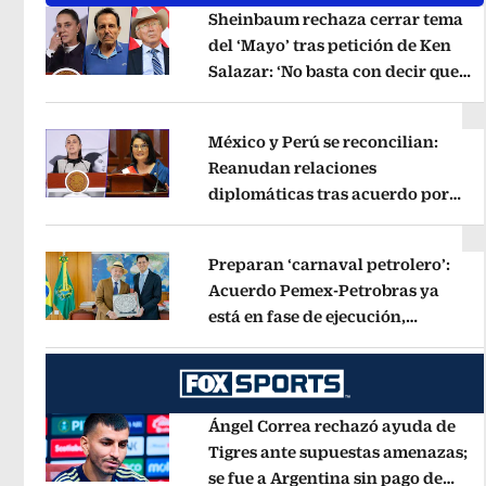
Sheinbaum rechaza cerrar tema
del ‘Mayo’ tras petición de Ken
Salazar: ‘No basta con decir que
Opens in new window
ya pasó’
Opens in new window
México y Perú se reconcilian:
Reanudan relaciones
diplomáticas tras acuerdo por
Opens in new window
Betssy Chávez
Opens in new windo
Preparan ‘carnaval petrolero’:
Acuerdo Pemex-Petrobras ya
está en fase de ejecución,
Opens in new window
anuncia canciller
Opens in new wi
Ángel Correa rechazó ayuda de
Tigres ante supuestas amenazas;
se fue a Argentina sin pago de