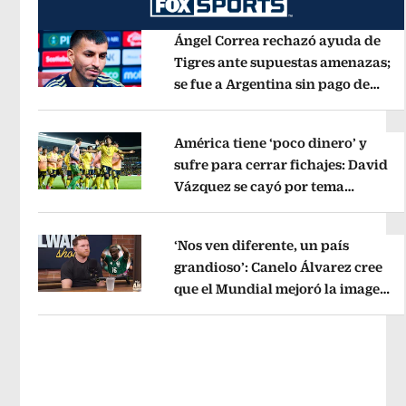
Ángel Correa rechazó ayuda de
Tigres ante supuestas amenazas;
se fue a Argentina sin pago de
Opens in new window
River
Opens in new window
América tiene ‘poco dinero’ y
sufre para cerrar fichajes: David
Vázquez se cayó por tema
Opens in new window
administrativo
Opens in new wind
‘Nos ven diferente, un país
grandioso’: Canelo Álvarez cree
que el Mundial mejoró la imagen
Opens in new window
de México
Opens in new window