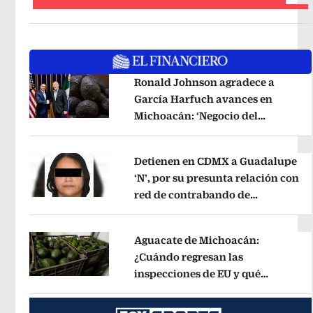
Ronald Johnson agradece a
García Harfuch avances en
Michoacán: ‘Negocio del
Opens in new window
aguacate es beneficioso’
Opens in 
Detienen en CDMX a Guadalupe
‘N’, por su presunta relación con
red de contrabando de
Opens in new window
hidrocarburos
Opens in new wind
Aguacate de Michoacán:
¿Cuándo regresan las
inspecciones de EU y qué
Opens in new window
municipios están incluidos?
Opens 