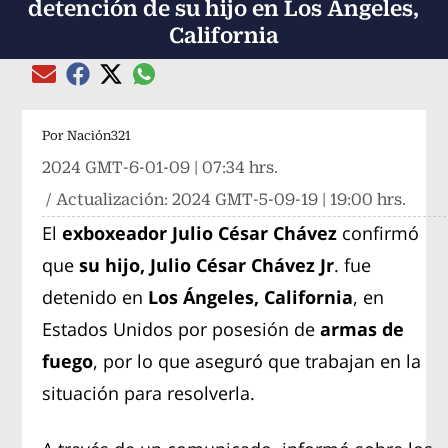
detención de su hijo en Los Ángeles,
California
Compartir el artículo actual mediante global
Compartir el artículo actual mediante Email
Compartir el artículo actual mediante Facebook
Compartir el artículo actual mediante Twitter
Por
Nación321
2024 GMT-6-01-09 | 07:34 hrs.
/ Actualización:
2024 GMT-5-09-19 | 19:00 hrs.
El
exboxeador Julio César Chávez
confirmó
que
su hijo, Julio César Chávez Jr
. fue
detenido en
Los Ángeles, California
, en
Estados Unidos por posesión de
armas de
fuego
, por lo que aseguró que trabajan en la
situación para resolverla.