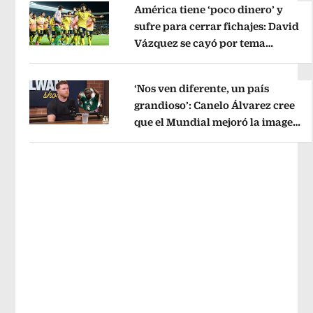
América tiene ‘poco dinero’ y
sufre para cerrar fichajes: David
Vázquez se cayó por tema
Opens in new window
administrativo
Opens in new wind
‘Nos ven diferente, un país
grandioso’: Canelo Álvarez cree
que el Mundial mejoró la imagen
Opens in new window
de México
Opens in new window