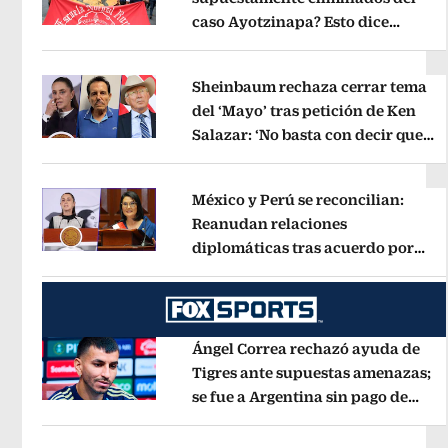
caso Ayotzinapa? Esto dice
Opens in new window
exintegrante del GIEI
Opens in new
Sheinbaum rechaza cerrar tema
del ‘Mayo’ tras petición de Ken
Salazar: ‘No basta con decir que
Opens in new window
ya pasó’
Opens in new window
México y Perú se reconcilian:
Reanudan relaciones
diplomáticas tras acuerdo por
Opens in new window
Betssy Chávez
Opens in new windo
Ángel Correa rechazó ayuda de
Tigres ante supuestas amenazas;
se fue a Argentina sin pago de
Opens in new window
River
Opens in new window