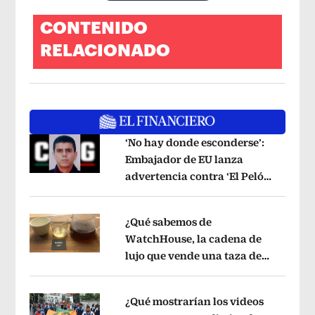
CONTENIDO
RELACIONADO
‘No hay donde esconderse’:
Embajador de EU lanza
advertencia contra ‘El Pelón’,
Opens in new window
hijastro del ‘Mencho’
Opens in new w
¿Qué sabemos de
WatchHouse, la cadena de
lujo que vende una taza de
Opens in new window
café en 560 pesos?
Opens in new win
¿Qué mostrarían los videos