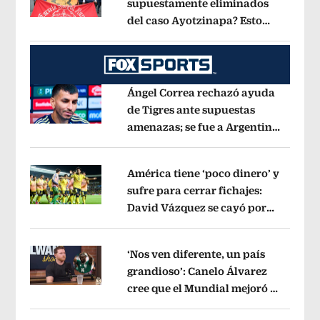
supuestamente eliminados
del caso Ayotzinapa? Esto
Opens in new window
dice exintegrante del GIEI
Opens in 
Ángel Correa rechazó ayuda
de Tigres ante supuestas
amenazas; se fue a Argentina
Opens in new window
sin pago de River
Opens in new wind
América tiene ‘poco dinero’ y
sufre para cerrar fichajes:
David Vázquez se cayó por
Opens in new window
tema administrativo
Opens in new w
‘Nos ven diferente, un país
grandioso’: Canelo Álvarez
cree que el Mundial mejoró la
Opens in new window
imagen de México
Opens in new win