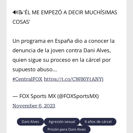
🔊📝'ÉL ME EMPEZÓ A DECIR MUCHÍSIMAS
COSAS'
Un programa en España dio a conocer la
denuncia de la joven contra Dani Alves,
quien sigue su proceso en la cárcel por
supuesto abuso...
#CentralFOX
https://t.co/CW86YtANYj
— FOX Sports MX (@FOXSportsMX)
November 6, 2023
Dani Alves
Agresión sexual
9 años de cárcel
Prisión para Dani Alves