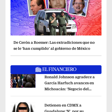
De Cerón a Roemer: Las extradiciones que no
se le ‘han cumplido’ al gobierno de México
Ronald Johnson agradece a
García Harfuch avances en
Michoacán: ‘Negocio del
Opens in new window
aguacate es beneficioso’
Opens in ne
Detienen en CDMX a
Guadalupe ‘N’, por su