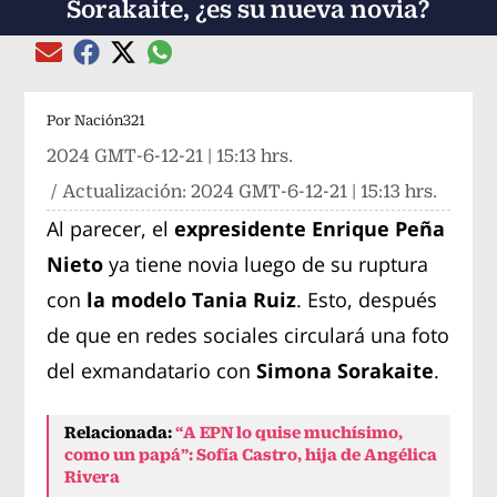
Sorakaite, ¿es su nueva novia?
Compartir el artículo actual mediante global
Compartir el artículo actual mediante Email
Compartir el artículo actual mediante Facebook
Compartir el artículo actual mediante Twitter
Por
Nación321
2024 GMT-6-12-21 | 15:13 hrs.
/ Actualización:
2024 GMT-6-12-21 | 15:13 hrs.
Al parecer, el
expresidente Enrique Peña
Nieto
ya tiene novia luego de su ruptura
con
la modelo Tania Ruiz
. Esto, después
de que en redes sociales circulará una foto
del exmandatario con
Simona Sorakaite
.
Relacionada:
“A EPN lo quise muchísimo,
como un papá”: Sofía Castro, hija de Angélica
Rivera