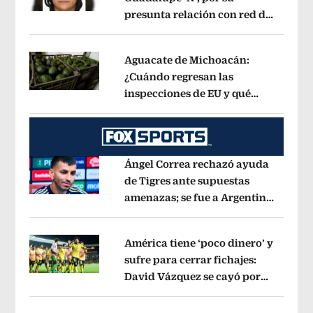
presunta relación con red de
Opens in new window
contrabando de
hidrocarburos
Opens in new window
Aguacate de Michoacán:
¿Cuándo regresan las
inspecciones de EU y qué
Opens in new window
municipios están incluidos?
Opens i
Ángel Correa rechazó ayuda
de Tigres ante supuestas
amenazas; se fue a Argentina
Opens in new window
sin pago de River
Opens in new wind
América tiene ‘poco dinero’ y
sufre para cerrar fichajes:
David Vázquez se cayó por
Opens in new window
tema administrativo
Opens in new w