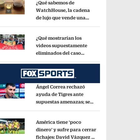
¿Qué sabemos de
WatchHouse, la cadena
de lujo que vende una
pens in new window
taza de café en 560 pesos?
Opens in new wind
¿Qué mostrarían los
videos supuestamente
eliminados del caso
pens in new window
Ayotzinapa? Esto dice
exintegrante del GIEI
Opens in new window
Ángel Correa rechazó
ayuda de Tigres ante
supuestas amenazas; se
pens in new window
fue a Argentina sin pago
de River
Opens in new window
América tiene ‘poco
dinero’ y sufre para cerrar
fichajes: David Vázquez se
pens in new window