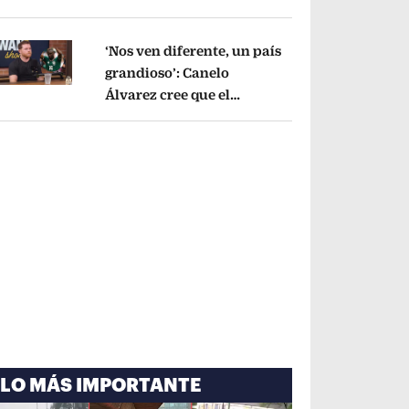
cayó por tema
administrativo
Opens in new window
‘Nos ven diferente, un país
grandioso’: Canelo
Álvarez cree que el
pens in new window
Mundial mejoró la imagen
de México
Opens in new window
LO MÁS IMPORTANTE