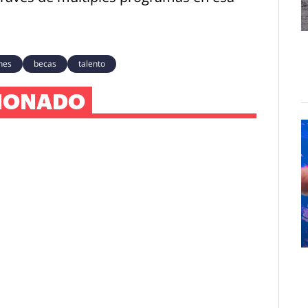
nes
becas
talento
IONADO