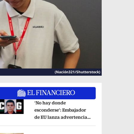
(Nación321/Shutterstock)
‘No hay donde
esconderse’: Embajador
de EU lanza advertencia
pens in new window
contra ‘El Pelón’, hijastro
del ‘Mencho’
Opens in new window