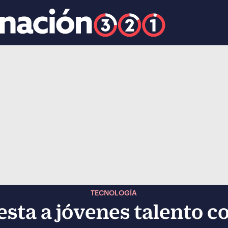
k
ocial-whatsapp
TECNOLOGÍA
sta a jóvenes talento c