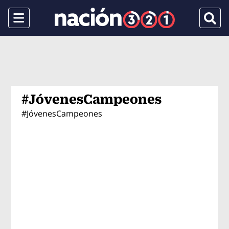
Menu
Busca
#JóvenesCampeones
#JóvenesCampeones