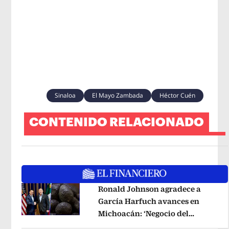
Sinaloa
El Mayo Zambada
Héctor Cuén
CONTENIDO RELACIONADO
Ronald Johnson agradece a
García Harfuch avances en
Michoacán: ‘Negocio del
Opens in new window
aguacate es beneficioso’
Opens in 