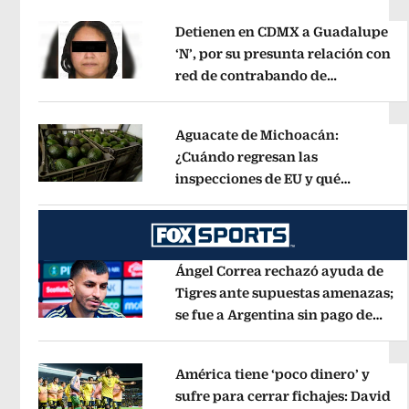
Detienen en CDMX a Guadalupe
‘N’, por su presunta relación con
red de contrabando de
Opens in new window
hidrocarburos
Opens in new wind
Aguacate de Michoacán:
¿Cuándo regresan las
inspecciones de EU y qué
Opens in new window
municipios están incluidos?
Opens 
Ángel Correa rechazó ayuda de
Tigres ante supuestas amenazas;
se fue a Argentina sin pago de
Opens in new window
River
Opens in new window
América tiene ‘poco dinero’ y
sufre para cerrar fichajes: David