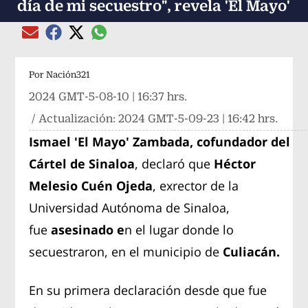
día de mi secuestro", revela 'El Mayo'
Compartir el artículo actual mediante global
Compartir el artículo actual mediante Email
Compartir el artículo actual mediante Facebook
Compartir el artículo actual mediante Twitter
Por
Nación321
2024 GMT-5-08-10 | 16:37 hrs.
/ Actualización:
2024 GMT-5-09-23 | 16:42 hrs.
Ismael 'El Mayo' Zambada, cofundador del
Cártel de Sinaloa
, declaró que
Héctor
Melesio Cuén Ojeda
, exrector de la
Universidad Autónoma de Sinaloa,
fue
asesinado e
n el lugar donde lo
secuestraron, en el municipio de
Culiacán.
En su primera declaración desde que fue