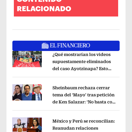
RELACIONADO
¿Qué mostrarían los videos
supuestamente eliminados
del caso Ayotzinapa? Esto
Opens in new window
dice exintegrante del GIEI
Opens in 
Sheinbaum rechaza cerrar
tema del ‘Mayo’ tras petición
de Ken Salazar: ‘No basta con
Opens in new window
decir que ya pasó’
Opens in new win
México y Perú se reconcilian:
Reanudan relaciones