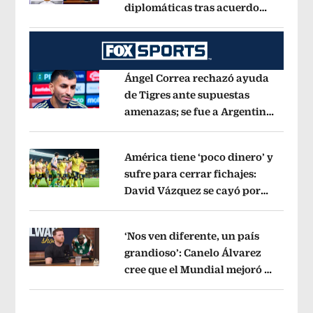
diplomáticas tras acuerdo
Opens in new window
por Betssy Chávez
Opens in new win
Ángel Correa rechazó ayuda
de Tigres ante supuestas
amenazas; se fue a Argentina
Opens in new window
sin pago de River
Opens in new wind
América tiene ‘poco dinero’ y
sufre para cerrar fichajes:
David Vázquez se cayó por
Opens in new window
tema administrativo
Opens in new w
‘Nos ven diferente, un país
grandioso’: Canelo Álvarez
cree que el Mundial mejoró la
Opens in new window
imagen de México
Opens in new win