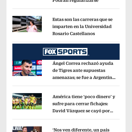
Podrán regularizarse
Opens in new 
Opens in new window
Estas son las carreras que se
imparten en la Universidad
Rosario Castellanos
Opens in new wi
Opens in new window
Ángel Correa rechazó ayuda
de Tigres ante supuestas
amenazas; se fue a Argentina
Opens in new window
sin pago de River
Opens in new wind
América tiene ‘poco dinero’ y
sufre para cerrar fichajes:
David Vázquez se cayó por
Opens in new window
tema administrativo
Opens in new w
‘Nos ven diferente, un país