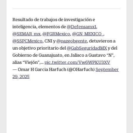
Resultado de trabajos de investigación e
inteligencia, elementos de
@Defensamx1
,
@SEMAR_mx
,
@FGRMexico
,
@GN_MEXICO_
,
@SSPCMexico
, CNI y
@pazgobgente
, detuvieron a
un objetivo prioritario del
@GabSeguridadMX
y del
Gobierno de Guanajuato, en Jalisco a Gustavo “N”,
alias “Viejón”,…
pic.twitter.com/Vw6WPKU3XV
— Omar H Garcia Harfuch (@OHarfuch)
September
29, 2025