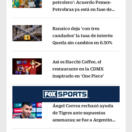
petrolero’: Acuerdo Pemex-
Petrobras ya está en fase de
Opens in new window
ejecución, anuncia canciller
Opens i
Banxico deja ‘con tres
candados’ la tasa de interés:
Queda sin cambios en 6.50%
Opens in
Opens in new window
Así es Hacchi Coffee, el
restaurante en la CDMX
inspirado en ‘One Piece’
Opens in ne
Opens in new window
Ángel Correa rechazó ayuda
de Tigres ante supuestas
amenazas; se fue a Argentina
Opens in new window
sin pago de River
Opens in new wind