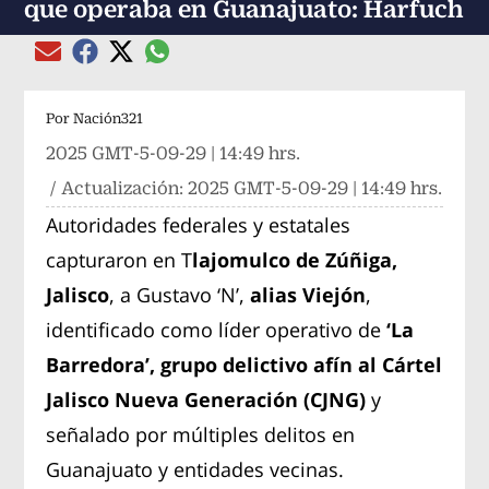
que operaba en Guanajuato: Harfuch
Compartir el artículo actual mediante global
Compartir el artículo actual mediante Email
Compartir el artículo actual mediante Facebook
Compartir el artículo actual mediante Twitter
Por
Nación321
2025 GMT-5-09-29 | 14:49 hrs.
/ Actualización:
2025 GMT-5-09-29 | 14:49 hrs.
Autoridades federales y estatales
capturaron en T
lajomulco de Zúñiga,
Jalisco
, a Gustavo ‘N’,
alias Viejón
,
identificado como líder operativo de
‘La
Barredora’, grupo delictivo afín al Cártel
Jalisco Nueva Generación (CJNG)
y
señalado por múltiples delitos en
Guanajuato y entidades vecinas.