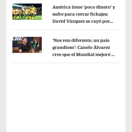
América tiene ‘poco dinero’ y
sufre para cerrar fichajes:
David Vázquez se cayó por
Opens in new window
tema administrativo
Opens in new w
‘Nos ven diferente, un país
grandioso’: Canelo Álvarez
cree que el Mundial mejoró la
Opens in new window
imagen de México
Opens in new win