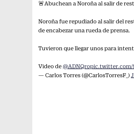
🚨Abuchean a Noroña al salir de res
Noroña fue repudiado al salir del re
de encabezar una rueda de prensa.
Tuvieron que llegar unos para inten
Video de
@ADNQro
pic.twitter.com
— Carlos Torres (@CarlosTorresF_)
J