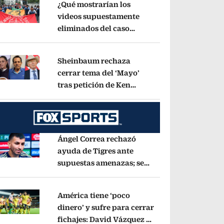
¿Qué mostrarían los
videos supuestamente
eliminados del caso
pens in new window
Ayotzinapa? Esto dice
exintegrante del GIEI
Opens in new window
Sheinbaum rechaza
cerrar tema del ‘Mayo’
tras petición de Ken
pens in new window
Salazar: ‘No basta con
decir que ya pasó’
Opens in new window
Ángel Correa rechazó
ayuda de Tigres ante
supuestas amenazas; se
pens in new window
fue a Argentina sin pago
de River
Opens in new window
América tiene ‘poco
dinero’ y sufre para cerrar
fichajes: David Vázquez se
pens in new window