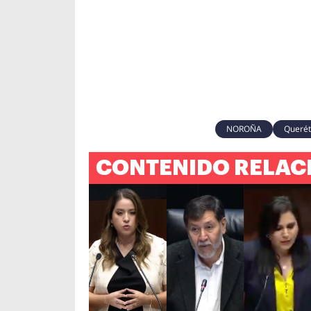
NOROÑA
Querét
CONTENIDO RELAC