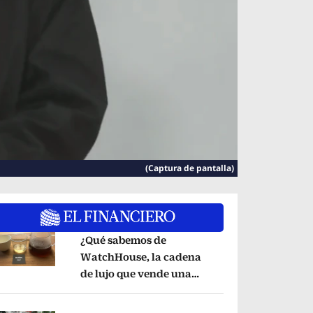
(Captura de pantalla)
¿Qué sabemos de
WatchHouse, la cadena
de lujo que vende una
pens in new window
taza de café en 560 pesos?
Opens in new wind