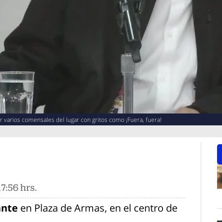
or varios comensales del lugar con gritos como ¡Fuera, fuera!
7:56 hrs.
O
ante
en Plaza de Armas, en el centro de