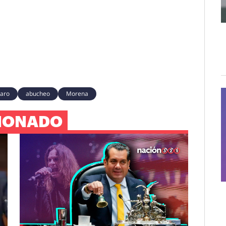
aro
abucheo
Morena
IONADO