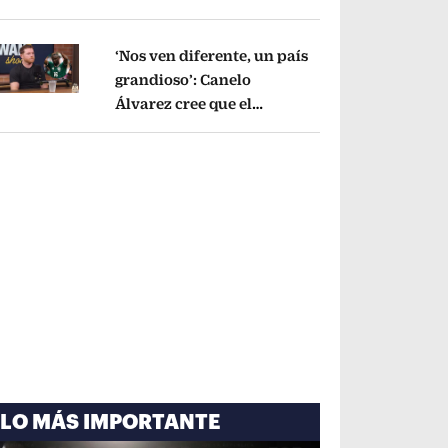
cayó por tema
administrativo
Opens in new window
‘Nos ven diferente, un país
grandioso’: Canelo
Álvarez cree que el
pens in new window
Mundial mejoró la imagen
de México
Opens in new window
LO MÁS IMPORTANTE