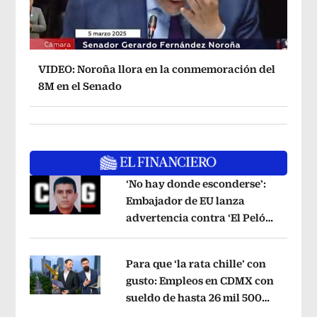
VIDEO: Noroña llora en la conmemoración del
8M en el Senado
‘No hay donde esconderse’:
Embajador de EU lanza
advertencia contra ‘El Pelón’,
Opens in new window
hijastro del ‘Mencho’
Opens in new w
Para que ‘la rata chille’ con
gusto: Empleos en CDMX con
sueldo de hasta 26 mil 500
Opens in new window
mensuales
Opens in new window