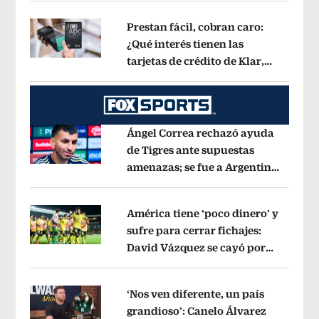
Prestan fácil, cobran caro:
¿Qué interés tienen las
tarjetas de crédito de Klar,
Opens in new window
Rappi y Mercado Pago?
Opens in new
Ángel Correa rechazó ayuda
de Tigres ante supuestas
amenazas; se fue a Argentina
Opens in new window
sin pago de River
Opens in new wind
América tiene ‘poco dinero’ y
sufre para cerrar fichajes:
David Vázquez se cayó por
Opens in new window
tema administrativo
Opens in new w
‘Nos ven diferente, un país
grandioso’: Canelo Álvarez