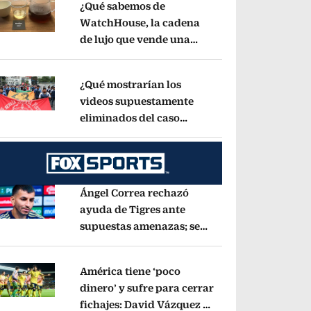
¿Qué sabemos de
WatchHouse, la cadena
de lujo que vende una
pens in new window
taza de café en 560 pesos?
Opens in new wind
¿Qué mostrarían los
videos supuestamente
eliminados del caso
pens in new window
Ayotzinapa? Esto dice
exintegrante del GIEI
Opens in new window
Ángel Correa rechazó
ayuda de Tigres ante
supuestas amenazas; se
pens in new window
fue a Argentina sin pago
de River
Opens in new window
América tiene ‘poco
dinero’ y sufre para cerrar
fichajes: David Vázquez se
pens in new window