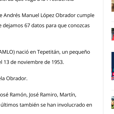
nte Andrés Manuel López Obrador cumple
O
 te dejamos 67 datos para que conozcas
O
AMLO) nació en Tepetitán, un pequeño
l 13 de noviembre de 1953.
ela Obrador.
O
José Ramón, José Ramiro, Martín,
s últimos también se han involucrado en
O