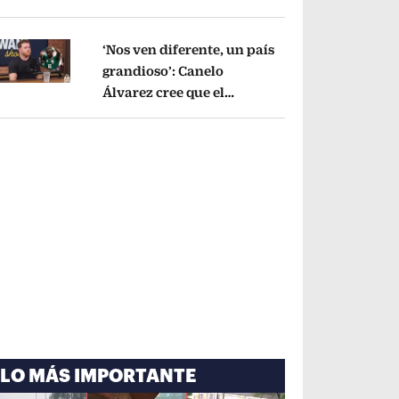
cayó por tema
administrativo
Opens in new window
‘Nos ven diferente, un país
grandioso’: Canelo
Álvarez cree que el
pens in new window
Mundial mejoró la imagen
de México
Opens in new window
LO MÁS IMPORTANTE