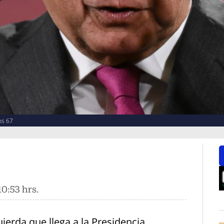
os 67
0:53 hrs.
O
uierda que llega a la Presidencia