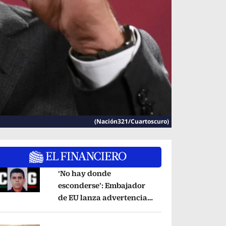
(Nación321/Cuartoscuro)
‘No hay donde
esconderse’: Embajador
de EU lanza advertencia
pens in new window
contra ‘El Pelón’, hijastro
del ‘Mencho’
Opens in new window