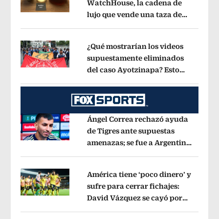
WatchHouse, la cadena de
lujo que vende una taza de
Opens in new window
café en 560 pesos?
Opens in new win
¿Qué mostrarían los videos
supuestamente eliminados
del caso Ayotzinapa? Esto
Opens in new window
dice exintegrante del GIEI
Opens in 
Ángel Correa rechazó ayuda
de Tigres ante supuestas
amenazas; se fue a Argentina
Opens in new window
sin pago de River
Opens in new wind
América tiene ‘poco dinero’ y
sufre para cerrar fichajes:
David Vázquez se cayó por
Opens in new window
tema administrativo
Opens in new w