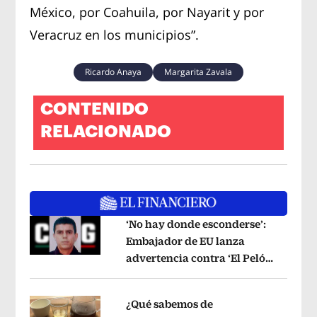
México, por Coahuila, por Nayarit y por
Veracruz en los municipios”.
Ricardo Anaya
Margarita Zavala
CONTENIDO
RELACIONADO
‘No hay donde esconderse’:
Embajador de EU lanza
advertencia contra ‘El Pelón’,
Opens in new window
hijastro del ‘Mencho’
Opens in new w
¿Qué sabemos de